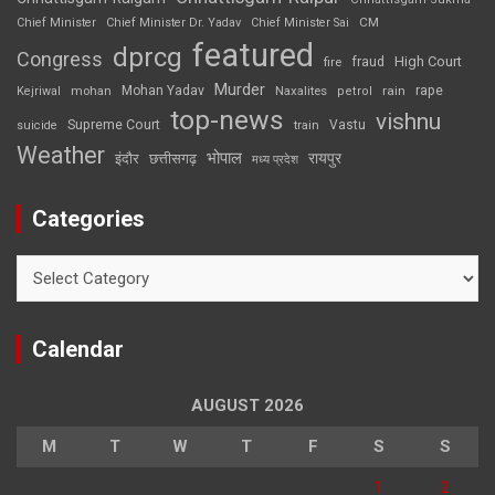
CM
Chief Minister
Chief Minister Dr. Yadav
Chief Minister Sai
featured
dprcg
Congress
High Court
fire
fraud
Murder
rape
Mohan Yadav
Naxalites
rain
Kejriwal
mohan
petrol
top-news
vishnu
Supreme Court
Vastu
suicide
train
Weather
भोपाल
रायपुर
इंदौर
छत्तीसगढ़
मध्य प्रदेश
Categories
Categories
Calendar
AUGUST 2026
M
T
W
T
F
S
S
1
2