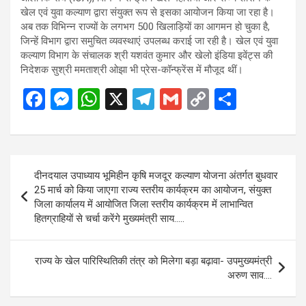
खेल एवं युवा कल्याण द्वारा संयुक्त रूप से इसका आयोजन किया जा रहा है।
अब तक विभिन्न राज्यों के लगभग 500 खिलाड़ियों का आगमन हो चुका है,
जिन्हें विभाग द्वारा समुचित व्यवस्थाएं उपलब्ध कराई जा रही है। खेल एवं युवा
कल्याण विभाग के संचालक श्री यशवंत कुमार और खेलो इंडिया इवेंट्स की
निदेशक सुश्री ममताश्री ओझा भी प्रेस-कॉन्फ्रेंस में मौजूद थीं।
F
M
W
X
T
G
C
S
a
es
h
el
m
o
h
ce
se
at
e
ail
py
ar
b
n
s
gr
Li
e
Post
दीनदयाल उपाध्याय भूमिहीन कृषि मजदूर कल्याण योजना अंतर्गत बुधवार
o
g
A
a
n
navigation
25 मार्च को किया जाएगा राज्य स्तरीय कार्यक्रम का आयोजन, संयुक्त
o
er
p
m
k
जिला कार्यालय में आयोजित जिला स्तरीय कार्यक्रम में लाभान्वित
हितग्राहियों से चर्चा करेंगे मुख्यमंत्री साय…..
k
p
राज्य के खेल पारिस्थितिकी तंत्र को मिलेगा बड़ा बढ़ावा- उपमुख्यमंत्री
अरुण साव….