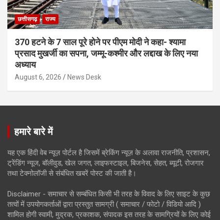
छत्तीसगढ़
राज्य
370 हटने के 7 साल पूरे होने पर पीएम मोदी ने कहा- श्यामा
प्रसाद मुखर्जी का सपना, जम्मू-कश्मीर और लद्दाख के लिए नया
अध्याय
August 6, 2026
News Desk
हमारे बारे में
यह एक हिंदी वेब न्यूज़ पोर्टल है जिसमें ब्रेकिंग न्यूज़ के अलावा राजनीति, प्रशासन,
ट्रेंडिंग न्यूज, बॉलीवुड, खेल जगत, लाइफस्टाइल, बिजनेस, सेहत, ब्यूटी, रोजगार
तथा टेक्नोलॉजी से संबंधित खबरें पोस्ट की जाती है।
Disclaimer - समाचार से सम्बंधित किसी भी तरह के विवाद के लिए साइट के कुछ
तत्वों में उपयोगकर्ताओं द्वारा प्रस्तुत सामग्री ( समाचार / फोटो / विडियो आदि )
शामिल होगी स्वामी, मुद्रक, प्रकाशक, संपादक इस तरह के सामग्रियों के लिए कोई