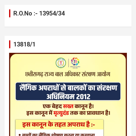
R.O.No :- 13954/34
13818/1