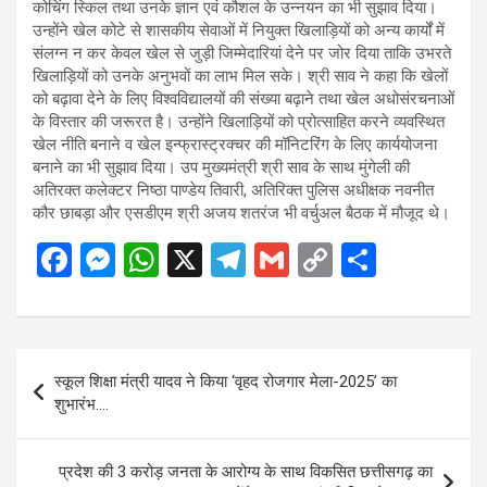
कोचिंग स्किल तथा उनके ज्ञान एवं कौशल के उन्नयन का भी सुझाव दिया।
उन्होंने खेल कोटे से शासकीय सेवाओं में नियुक्त खिलाड़ियों को अन्य कार्यों में
संलग्न न कर केवल खेल से जुड़ी जिम्मेदारियां देने पर जोर दिया ताकि उभरते
खिलाड़ियों को उनके अनुभवों का लाभ मिल सके। श्री साव ने कहा कि खेलों
को बढ़ावा देने के लिए विश्वविद्यालयों की संख्या बढ़ाने तथा खेल अधोसंरचनाओं
के विस्तार की जरूरत है। उन्होंने खिलाड़ियों को प्रोत्साहित करने व्यवस्थित
खेल नीति बनाने व खेल इन्फ्रास्ट्रक्चर की मॉनिटरिंग के लिए कार्ययोजना
बनाने का भी सुझाव दिया। उप मुख्यमंत्री श्री साव के साथ मुंगेली की
अतिरक्त कलेक्टर निष्ठा पाण्डेय तिवारी, अतिरिक्त पुलिस अधीक्षक नवनीत
कौर छाबड़ा और एसडीएम श्री अजय शतरंज भी वर्चुअल बैठक में मौजूद थे।
F
M
W
X
T
G
C
S
a
es
h
el
m
o
h
ce
se
at
e
ail
py
ar
b
n
s
gr
Li
e
Post
स्कूल शिक्षा मंत्री यादव ने किया ‘वृहद रोजगार मेला-2025’ का
o
g
A
a
n
navigation
शुभारंभ….
o
er
p
m
k
k
p
प्रदेश की 3 करोड़ जनता के आरोग्य के साथ विकसित छत्तीसगढ़ का