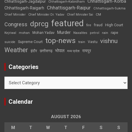
Chhattisgarh-Korba
Chhattisgarh-Jagdalpur
Chhattisgarh-Kabirdham
Chhattisgarh-Raipur
Chhattisgarh-Raigarh
Chhattisgarh-Sukma
CM
Chief Minister
Chief Minister Dr. Yadav
Chief Minister Sai
featured
dprcg
Congress
High Court
fire
fraud
Murder
rape
Mohan Yadav
Naxalites
rain
Kejriwal
mohan
petrol
top-news
vishnu
Supreme Court
Vastu
suicide
train
Weather
भोपाल
रायपुर
इंदौर
छत्तीसगढ़
मध्य प्रदेश
Categories
Categories
Calendar
AUGUST 2026
M
T
W
T
F
S
S