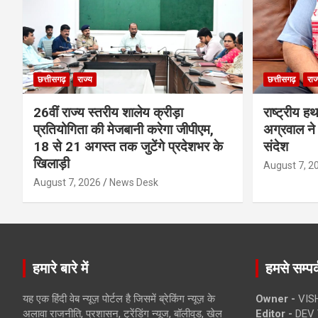
छत्तीसगढ़
राज्य
छत्तीसगढ़
राज
26वीं राज्य स्तरीय शालेय क्रीड़ा
राष्ट्रीय ह
प्रतियोगिता की मेजबानी करेगा जीपीएम,
अग्रवाल ने 
18 से 21 अगस्त तक जुटेंगे प्रदेशभर के
संदेश
खिलाड़ी
August 7, 2
August 7, 2026
News Desk
हमारे बारे में
हमसे सम्पर्
यह एक हिंदी वेब न्यूज़ पोर्टल है जिसमें ब्रेकिंग न्यूज़ के
Owner -
VIS
अलावा राजनीति, प्रशासन, ट्रेंडिंग न्यूज, बॉलीवुड, खेल
Editor -
DEV 