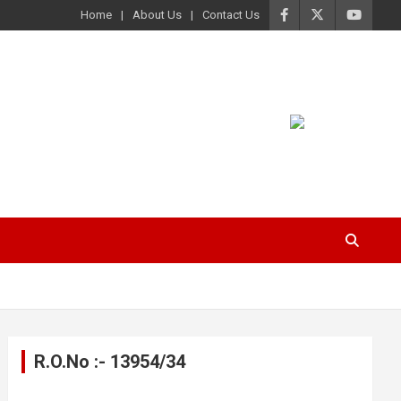
Home
About Us
Contact Us
R.O.No :- 13954/34