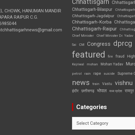
Chhattisgarh
Chhattisgar
Chhattisgarh-Bilaspur
Chhattisgar
L CHOWK, HANUMAN MANDIR
Chhattisgarh-Jagdalpur
Chhattisga
APARA RAIPUR C.G.
Chhattisgarh-Korba
Chhattisga
6985044
Chhattisgarh-Raipur
ghtchhattisgarhnews@gmail.com
Chhattis
Chief Minister
Chief Minister Dr. Yadav
dprcg
Congress
CM
Sai
featured
High
fire
fraud
Mur
Mohan Yadav
Kejriwal
mohan
rape
Supreme 
rain
petrol
suicide
news
vishnu
Vastu
train
भोपाल
रायपुर
इंदौर
छत्तीसगढ़
मध्य प्रदेश
Categories
Categories