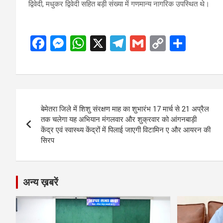
द्विवेदी, मधुकर द्विवेदी सहित बड़ी संख्या में गणमान्य नागरिक उपस्थित थे।
F
M
W
X
T
G
C
S
a
es
h
el
m
o
h
ce
se
at
e
ail
py
ar
b
n
s
gr
Li
e
Post
o
g
A
a
n
बेमेतरा जिले में शिशु संरक्षण माह का शुभारंभ 17 मार्च से 21 अप्रैल
navigation
o
er
p
m
k
तक चलेगा यह अभियान मंगलवार और शुक्रवार को आंगनबाड़ी
केंद्र एवं स्वास्थ्य केंद्रों में पिलाई जाएगी विटामिन ए और आयरन की
k
p
सिरप
अन्य ख़बरें