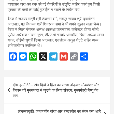
प्रशासन द्वारा अब तक की गई तैयारियों से संतुष्टि जाहिर करते हुए किसी
प्रकार की कमी की कोई गुंजाईश न रखने के निर्देश दिये।
बैठक में राजस्व मंत्री श्री टंकराम वर्मा, रायपुर सांसद श्री बृजमोहन
अग्रवाल, पूर्व विधायक श्री शिवरतन शर्मा ने भी अपने सुझाव साझा किये।
बैठक में जिला पंचायत अध्यक्ष आकांक्षा जायसवाल, कलेक्टर दीपक सोनी,
पुलिस अधीक्षक भावना गुप्ता, डीएफओ गणवीर धम्मशील, जिला अध्यक्ष आनंद
यादव, सीईओ सुश्री दिव्या अग्रवाल, एसडीएम अतुल शेट्टे सहित अन्य
अधिकारीगण उपस्थित थे।
F
M
W
X
T
G
C
S
a
es
h
el
m
o
h
ce
se
at
e
ail
py
ar
b
n
s
gr
Li
e
Post
दंतेवाड़ा में 63 माओवादियों ने हिंसा का रास्ता छोड़कर लोकतंत्र और
o
g
A
a
n
navigation
विकास की मुख्यधारा से जुड़ने का लिया संकल्प: मुख्यमंत्री विष्णु देव
o
er
p
m
k
साय…
k
p
लोकसंस्कृति, जनजातीय गौरव और राष्ट्रबोध का संगम बना आदि