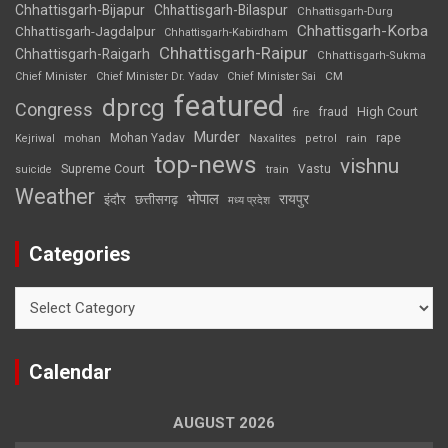
Chhattisgarh-Bijapur
Chhattisgarh-Bilaspur
Chhattisgarh-Durg
Chhattisgarh-Korba
Chhattisgarh-Jagdalpur
Chhattisgarh-Kabirdham
Chhattisgarh-Raipur
Chhattisgarh-Raigarh
Chhattisgarh-Sukma
CM
Chief Minister
Chief Minister Dr. Yadav
Chief Minister Sai
featured
dprcg
Congress
High Court
fire
fraud
Murder
rape
Mohan Yadav
Naxalites
rain
Kejriwal
mohan
petrol
top-news
vishnu
Supreme Court
Vastu
suicide
train
Weather
भोपाल
रायपुर
इंदौर
छत्तीसगढ़
मध्य प्रदेश
Categories
Categories
Calendar
AUGUST 2026