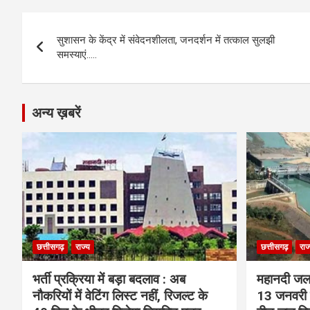
b
n
s
gr
Li
e
Post
o
g
A
a
n
सुशासन के केंद्र में संवेदनशीलता, जनदर्शन में तत्काल सुलझी
navigation
o
er
p
m
k
समस्याएं…..
k
p
अन्य ख़बरें
छत्तीसगढ़
राज्य
छत्तीसगढ़
राज
भर्ती प्रक्रिया में बड़ा बदलाव : अब
महानदी जल 
नौकरियों में वेटिंग लिस्ट नहीं, रिजल्ट के
13 जनवरी त