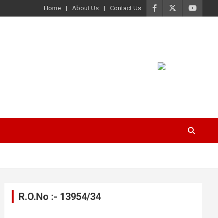
Home
About Us
Contact Us
R.O.No :- 13954/34