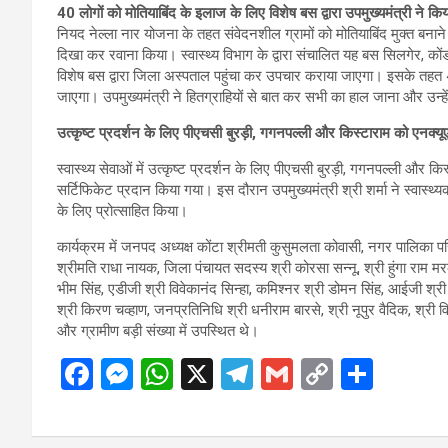
40 लोगों को मोतियाबिंद के इलाज के लिए विशेष बस द्वारा उपमुख्यमंत्री ने कि
नियद नेल्ला नार योजना के तहत संवेदनशील ग्रामों को मोतियाबिंद मुक्त बनाने 
दिखा कर रवाना किया। स्वास्थ्य विभाग के द्वारा संचालित यह बस सिलगेर, कोंडा
विशेष बस द्वारा जिला अस्पताल पहुंचा कर उपचार कराया जाएगा। इसके तहत
जाएगा। उपमुख्यमंत्री ने हितग्राहियों से बात कर सभी का हाल जाना और उन्ह
उत्कृष्ट प्रदर्शन के लिए पीएचसी बुरड़ी, गगनपल्ली और किस्टाराम को एनक्य
स्वास्थ्य सेवाओं में उत्कृष्ट प्रदर्शन के लिए पीएचसी बुरड़ी, गगनपल्ली और कि
सर्टिफिकेट प्रदान किया गया। इस दौरान उपमुख्यमंत्री श्री शर्मा ने स्वास्थ्यकर्म
के लिए प्रोत्साहित किया।
कार्यक्रम में जनपद अध्यक्ष कोंटा श्रीमती कुसुमलता कोवासी, नगर पालिका पर
श्रीमति राधा नायक, जिला पंचायत सदस्य श्री कोरसा सन्नू, श्री हुंगा राम म
भीम सिंह, एडीजी श्री विवेकानंद सिन्हा, कमिश्नर श्री डोमन सिंह, आईजी श्र
श्री किरण चव्हाण, जनप्रतिनिधि श्री धनीराम बारसे, श्री नूपुर वैदिक, श्री
और ग्रामीण बड़ी संख्या में उपस्थित थे।
F
M
W
X
T
G
C
S
a
es
h
el
m
o
h
ce
se
at
e
ail
py
ar