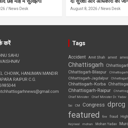
ाद छह माह में सुलझेगा
दी सुरक्षा और अधिकारों की जा
026
News Desk
August 8, 2026
News Desk
क करें
Tags
HNU SAHU
Accident
Amit Shah
arre
arrest
VAISHNAV
Chhattisgarh
Chhattisgar
Chhattisgarh-Bilaspur
Chhattisgar
L CHOWK, HANUMAN MANDIR
Chhattisgarh-Jagdalpur
Chhattisga
APARA RAIPUR C.G.
Chhattisgarh-Korba
Chhattisga
6985044
Chhattisgarh-Raipur
ghtchhattisgarhnews@gmail.com
Chhattis
Chief Minister
Chief Minister Dr. Yadav
dprcg
Congress
CM
Sai
featured
High
fire
fraud
Mur
Mohan Yadav
Kejriwal
mohan