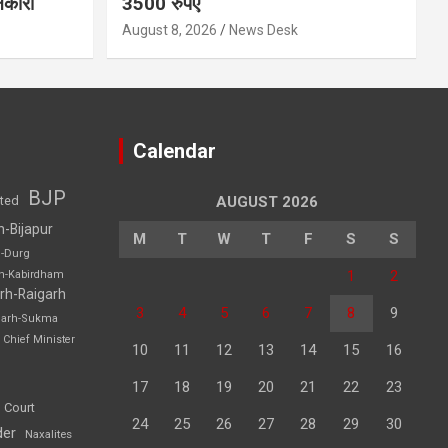
नकारी
3500 रुपए
August 8, 2026
News Desk
Calendar
BJP
sted
AUGUST 2026
h-Bijapur
M
T
W
T
F
S
S
h-Durg
1
2
rh-Kabirdham
rh-Raigarh
3
4
5
6
7
8
9
garh-Sukma
Chief Minister
10
11
12
13
14
15
16
17
18
19
20
21
22
23
 Court
24
25
26
27
28
29
30
der
Naxalites