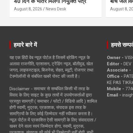
40 दिन के भीतर मिलेगा नियुक्ति पत्र
बीच जल विव
August 8, 2026
News Desk
August 8, 2
हमारे बारे में
हमसे सम्पर्
यह एक हिंदी वेब न्यूज़ पोर्टल है जिसमें ब्रेकिंग न्यूज़ के
Owner -
VIS
अलावा राजनीति, प्रशासन, ट्रेंडिंग न्यूज, बॉलीवुड, खेल
Editor -
DEV 
जगत, लाइफस्टाइल, बिजनेस, सेहत, ब्यूटी, रोजगार तथा
Associate -
टेक्नोलॉजी से संबंधित खबरें पोस्ट की जाती है।
Office -
PATE
KE PAS TIKR
Disclaimer - समाचार से सम्बंधित किसी भी तरह के
Mobile -
774
विवाद के लिए साइट के कुछ तत्वों में उपयोगकर्ताओं द्वारा
Email -
insi
प्रस्तुत सामग्री ( समाचार / फोटो / विडियो आदि ) शामिल
होगी स्वामी, मुद्रक, प्रकाशक, संपादक इस तरह के
सामग्रियों के लिए कोई ज़िम्मेदार नहीं स्वीकार करता है।
न्यूज़ पोर्टल में प्रकाशित ऐसी सामग्री के लिए संवाददाता /
खबर देने वाला स्वयं जिम्मेदार होगा, स्वामी, मुद्रक,
प्रकाशक, संपादक की कोई भी जिम्मेदारी नहीं होगी. सभी