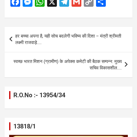
F
M
W
X
T
G
C
S
a
es
h
el
m
o
h
ce
se
at
e
ail
py
ar
b
n
s
gr
Li
e
Post
हर बच्चा अपना है, यही सोच बदलेगी भविष्य की दिशा – मंत्री श्रीमती
o
g
A
a
n
navigation
लक्ष्मी राजवाड़े…..
o
er
p
m
k
k
p
स्वच्छ भारत मिशन (ग्रामीण) के अपेक्स कमेटी की बैठक सम्पन्न: मुख्य
सचिव विकासशील…..
R.O.No :- 13954/34
13818/1