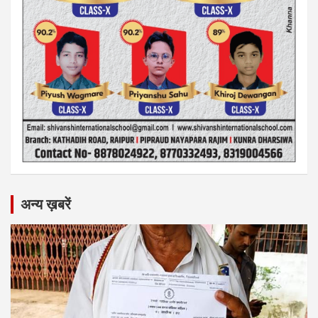
अन्य ख़बरें