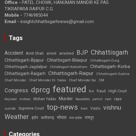
Office -
PATEL CHOWK, HANUMAN MANDIR KE PAS
TIKRAPARA RAIPUR C.G.
Mobile -
7746985044
Email -
insightchhattisgarhnews@gmail.com
Tags
Chhattisgarh
BJP
Accident
Amit Shah
arrested
arrest
Chhattisgarh-Bijapur
Chhattisgarh-Bilaspur
Chhattisgarh-Durg
Chhattisgarh-Korba
Chhattisgarh-Jagdalpur
Chhattisgarh-Kabirdham
Chhattisgarh-Raipur
Chhattisgarh-Raigarh
Chhattisgarh-Sukma
CM
Chief Minister
Chief Minister Dr. Yadav
Chief Minister Sai
featured
dprcg
Congress
High Court
fire
fraud
Murder
rape
Mohan Yadav
Naxalites
rain
Kejriwal
mohan
petrol
top-news
vishnu
Supreme Court
Vastu
suicide
train
Weather
भोपाल
रायपुर
इंदौर
छत्तीसगढ़
मध्य प्रदेश
Categories