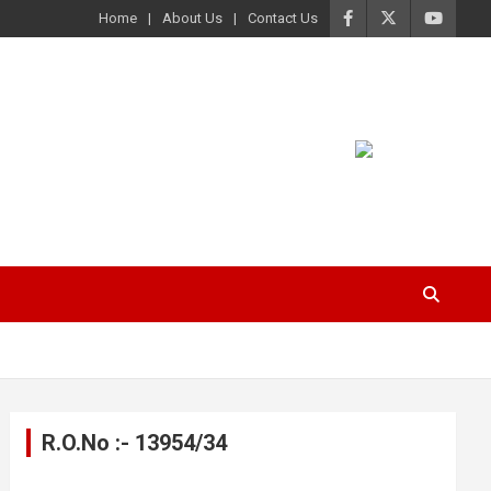
Home
About Us
Contact Us
R.O.No :- 13954/34