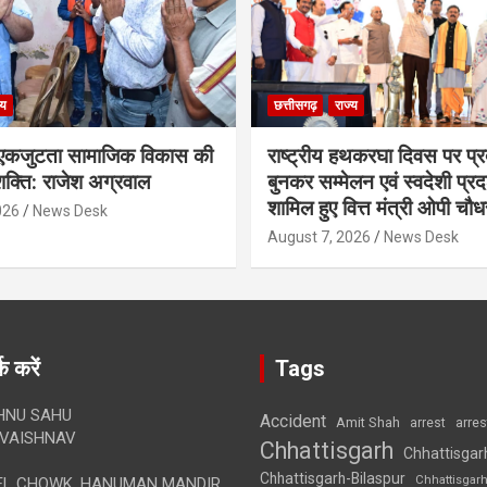
्य
छत्तीसगढ़
राज्य
कजुटता सामाजिक विकास की
राष्ट्रीय हथकरघा दिवस पर प्र
क्ति: राजेश अग्रवाल
बुनकर सम्मेलन एवं स्वदेशी प्रदर्
शामिल हुए वित्त मंत्री ओपी चौध
026
News Desk
August 7, 2026
News Desk
क करें
Tags
HNU SAHU
Accident
Amit Shah
arre
arrest
VAISHNAV
Chhattisgarh
Chhattisgar
Chhattisgarh-Bilaspur
Chhattisgar
L CHOWK, HANUMAN MANDIR