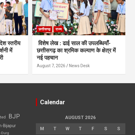
छत्तीसगढ़
राज्य
देश स्तरीय
विशेष लेख : ढाई साल की उपलब्धियाँ-
शनी में
छत्तीसगढ़ का श्रमिक कल्याण के क्षेत्र में
री
नई पहचान
August 7, 2026
News Desk
Calendar
BJP
sted
AUGUST 2026
h-Bijapur
M
T
W
T
F
S
S
h-Durg