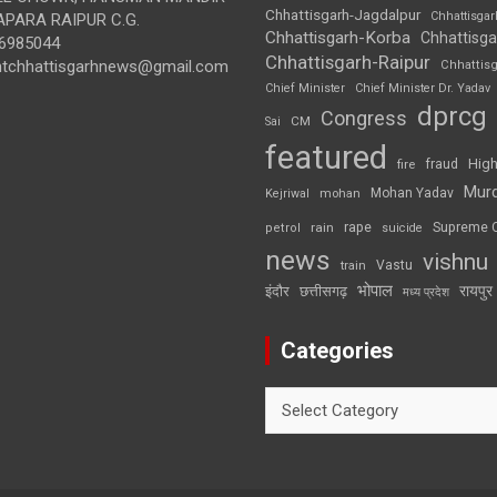
Chhattisgarh-Jagdalpur
Chhattisga
APARA RAIPUR C.G.
Chhattisgarh-Korba
Chhattisga
6985044
Chhattisgarh-Raipur
ghtchhattisgarhnews@gmail.com
Chhattis
Chief Minister
Chief Minister Dr. Yadav
dprcg
Congress
CM
Sai
featured
High
fire
fraud
Mur
Mohan Yadav
Kejriwal
mohan
rape
Supreme 
rain
petrol
suicide
news
vishnu
Vastu
train
भोपाल
रायपुर
इंदौर
छत्तीसगढ़
मध्य प्रदेश
Categories
Categories