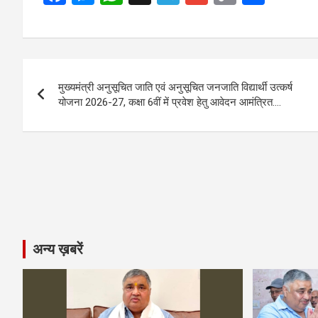
a
es
h
el
m
o
h
ce
se
at
e
ail
py
ar
b
n
s
gr
Li
e
Post
o
g
A
a
n
मुख्यमंत्री अनुसूचित जाति एवं अनुसूचित जनजाति विद्यार्थी उत्कर्ष
navigation
o
er
p
m
k
योजना 2026-27, कक्षा 6वीं में प्रवेश हेतु आवेदन आमंत्रित….
k
p
अन्य ख़बरें