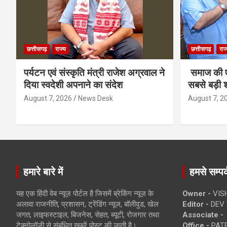
छत्तीसगढ़
राज्य
छत्तीसगढ़
राज
पर्यटन एवं संस्कृति मंत्री राजेश अग्रवाल ने
समाज की ए
दिया स्वदेशी अपनाने का संदेश
सबसे बड़ी श
August 7, 2026
News Desk
August 7, 2
हमारे बारे में
हमसे सम्पर्
यह एक हिंदी वेब न्यूज़ पोर्टल है जिसमें ब्रेकिंग न्यूज़ के
Owner -
VIS
अलावा राजनीति, प्रशासन, ट्रेंडिंग न्यूज, बॉलीवुड, खेल
Editor -
DEV 
जगत, लाइफस्टाइल, बिजनेस, सेहत, ब्यूटी, रोजगार तथा
Associate -
टेक्नोलॉजी से संबंधित खबरें पोस्ट की जाती है।
Office -
PATE