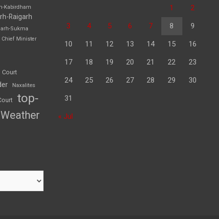
1
2
rh-Kabirdham
rh-Raigarh
3
4
5
6
7
8
9
garh-Sukma
Chief Minister
10
11
12
13
14
15
16
17
18
19
20
21
22
23
 Court
24
25
26
27
28
29
30
der
Naxalites
top-
31
Court
Weather
« Jul