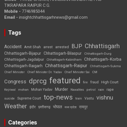
TIKRAPARA RAIPUR C.G.
Mobile -
7746985044
Email -
insightchhattisgarhnews@gmail.com
Tags
Chhattisgarh
BJP
Accident
Amit Shah
arrested
arrest
Chhattisgarh-Bijapur
Chhattisgarh-Bilaspur
Chhattisgarh-Durg
Chhattisgarh-Korba
Chhattisgarh-Jagdalpur
Chhattisgarh-Kabirdham
Chhattisgarh-Raipur
Chhattisgarh-Raigarh
Chhattisgarh-Sukma
CM
Chief Minister
Chief Minister Dr. Yadav
Chief Minister Sai
featured
dprcg
Congress
High Court
fire
fraud
Murder
rape
Mohan Yadav
Naxalites
rain
Kejriwal
mohan
petrol
top-news
vishnu
Supreme Court
Vastu
suicide
train
Weather
भोपाल
रायपुर
इंदौर
छत्तीसगढ़
मध्य प्रदेश
Categories