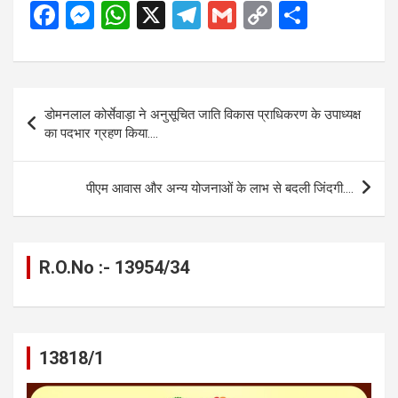
F
M
W
X
T
G
C
S
a
es
h
el
m
o
h
ce
se
at
e
ail
py
ar
b
n
s
gr
Li
e
Post
डोमनलाल कोर्सेवाड़ा ने अनुसूचित जाति विकास प्राधिकरण के उपाध्यक्ष
o
g
A
a
n
navigation
का पदभार ग्रहण किया….
o
er
p
m
k
k
p
पीएम आवास और अन्य योजनाओं के लाभ से बदली जिंदगी….
R.O.No :- 13954/34
13818/1