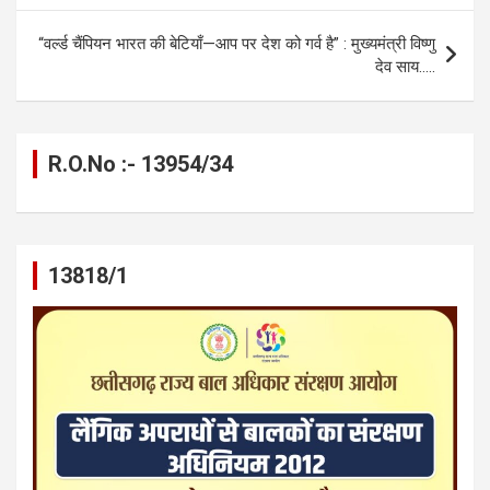
o
er
p
m
k
k
p
“वर्ल्ड चैंपियन भारत की बेटियाँ—आप पर देश को गर्व है” : मुख्यमंत्री विष्णु
देव साय…..
R.O.No :- 13954/34
13818/1