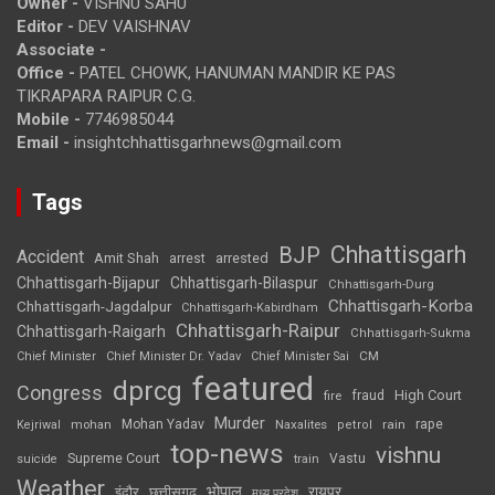
Owner -
VISHNU SAHU
Editor -
DEV VAISHNAV
Associate -
Office -
PATEL CHOWK, HANUMAN MANDIR KE PAS
TIKRAPARA RAIPUR C.G.
Mobile -
7746985044
Email -
insightchhattisgarhnews@gmail.com
Tags
Chhattisgarh
BJP
Accident
Amit Shah
arrested
arrest
Chhattisgarh-Bijapur
Chhattisgarh-Bilaspur
Chhattisgarh-Durg
Chhattisgarh-Korba
Chhattisgarh-Jagdalpur
Chhattisgarh-Kabirdham
Chhattisgarh-Raipur
Chhattisgarh-Raigarh
Chhattisgarh-Sukma
CM
Chief Minister
Chief Minister Dr. Yadav
Chief Minister Sai
featured
dprcg
Congress
High Court
fire
fraud
Murder
rape
Mohan Yadav
Naxalites
rain
Kejriwal
mohan
petrol
top-news
vishnu
Supreme Court
Vastu
suicide
train
Weather
भोपाल
रायपुर
इंदौर
छत्तीसगढ़
मध्य प्रदेश