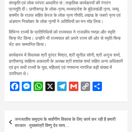
संस्कृति एवं लोक परंपरा आधारित संास्कृतिक कार्यक्रमों की रंगारंग
प्रस्तुति दी। छत्तीसगढ़ के लोक-नृत्य, मध्यप्रदेश के बुंदेलखंडी नृत्य, जम्मू
कश्मीर के राउफ सहित केरल के लोक नृत्य गौपति, लद्दाख के जबरो नृत्य एवं
अंडमान निकोबार के लोक नृत्यों ने अतिथियों का मन मोह लिया।
विभिन्न राज्यों के प्रतिनिधियों को राज्यपाल ने राजकीय गमछा और स्मृति
चिन्ह भेंट किया। उन्होंने भी राज्यपाल को अपने राज्य की ओर से स्मृति चिन्ह
भेंट कर सम्मानित किया।
कार्यक्रम में विधायक श्री पुरंदर मिश्रा, श्री सुनील सोनी, श्री अनुज शर्मा,
छत्तीसगढ़ साहित्य अकादमी के अध्यक्ष श्री शशांक शर्मा सहित अन्य अधिकारी
एवं इन सभी राज्यों के युवा, महिलाएं एवं गणमान्य नागरिक बड़ी संख्या में
उपस्थित थे।
F
M
W
X
T
G
C
S
a
es
h
el
m
o
h
ce
se
at
e
ail
py
ar
b
n
s
gr
Li
e
Post
जनजातीय समुदाय के सर्वांगीण विकास के लिए कार्य कर रही है हमारी
o
g
A
a
n
navigation
सरकार : मुख्यमंत्री विष्णु देव साय…..