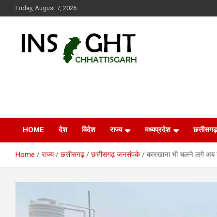
Skip
Friday, August 7, 2026
to
content
Insight Chhattisgarh
Chhattisgarh Latest News
HOME
देश
विदेश
राज्य
मध्यप्रदेश
छत्तीसगढ़
Home
राज्य
छत्तीसगढ़
छत्तीसगढ़ जनसंपर्क
कारखाना भी चलने लगे अब स