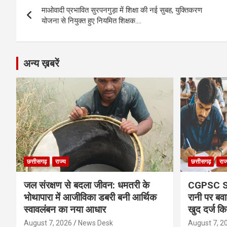
o
g
A
a
n
माओवादी प्रभावित सुरपनगुड़ा में शिक्षा की नई सुबह, युक्तिकरण
navigation
o
er
p
m
k
योजना से नियुक्त हुए नियमित शिक्षक….
k
p
अन्य ख़बरें
छत्तीसगढ़
राज्य
छत्तीसगढ़
राज
जल संरक्षण से बदला जीवन: धमतरी के
CGPSC SI र
भोथापारा में आजीविका डबरी बनी आर्थिक
रानी पर बवा
स्वावलंबन का नया आधार
खुद दर्ज कि
August 7, 2026
News Desk
August 7, 2