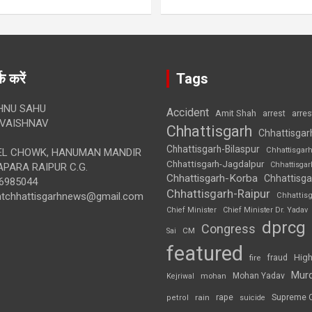
क करें
Tags
HNU SAHU
Accident
Amit Shah
arre
arrest
VAISHNAV
Chhattisgarh
Chhattisgar
Chhattisgarh-Bilaspur
Chhattisgar
L CHOWK, HANUMAN MANDIR
Chhattisgarh-Jagdalpur
Chhattisga
APARA RAIPUR C.G.
Chhattisgarh-Korba
Chhattisga
6985044
Chhattisgarh-Raipur
ghtchhattisgarhnews@gmail.com
Chhattis
Chief Minister
Chief Minister Dr. Yadav
dprcg
Congress
CM
Sai
featured
High
fire
fraud
Mur
Mohan Yadav
Kejriwal
mohan
rape
Supreme 
rain
petrol
suicide