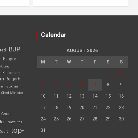
Calendar
BJP
sted
AUGUST 2026
h-Bijapur
M
T
W
T
F
S
S
h-Durg
1
2
rh-Kabirdham
rh-Raigarh
3
4
5
6
7
8
9
garh-Sukma
Chief Minister
10
11
12
13
14
15
16
17
18
19
20
21
22
23
 Court
24
25
26
27
28
29
30
der
Naxalites
top-
31
Court