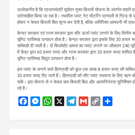
उल्लेखनीय है कि प्रधानमंत्री सूर्यघर मुफ्त बिजली योजना के अंतर्गत शहरी 
प्रोत्साहित किया जा रहा है। स्थापित प्लांट नेट मीटरिंग प्रणाली से ग्रिड से
होकर न केवल बिजली बिल शून्य कर देती है, बल्कि अतिरिक्त आमदनी भी उपल
केन्द्र सरकार एवं राज्य सरकार द्वारा सौर ऊर्जा प्लांट लगाने के लिए वित्
यूनिट प्रतिमाह उत्पादन होता है। केन्द्र सरकार द्वारा इसके लिए 30 हजा
सब्सिडी दी जाती है। दो किलोवॉट क्षमता का प्लांट लगाने पर औसतन 240 यून
में केंद्र द्वारा 60 हजार रूपए और राज्य सरकार द्वारा 30 हजार रूपए शामि
यूनिट प्रतिमाह विद्युत उत्पादन होता है।
इस प्लांट के लगाने वाले हितग्राही को कुल एक लाख 8 हजार रूपए की सब्सिडी 
30 हजार रूपए दिए जाते हैं। हितग्राही को सौर प्लांट स्थापना के लिए ऋण क
सकें। इस योजना से न केवल कम बिजली बिल और आत्मनिर्भरता सुनिश्चित हो
रहे हैं।
F
M
W
X
T
G
C
S
a
es
h
el
m
o
h
ce
se
at
e
ail
py
ar
b
n
s
gr
Li
e
Post