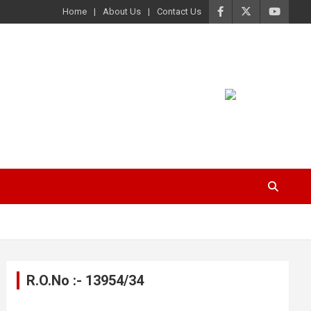
Home
About Us
Contact Us
R.O.No :- 13954/34