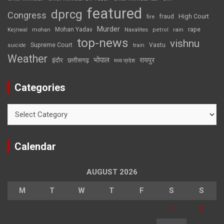
featured
dprcg
Congress
High Court
fire
fraud
Murder
rape
Mohan Yadav
Naxalites
rain
Kejriwal
mohan
petrol
top-news
vishnu
Supreme Court
Vastu
suicide
train
Weather
भोपाल
रायपुर
इंदौर
छत्तीसगढ़
मध्य प्रदेश
Categories
Categories
Calendar
AUGUST 2026
M
T
W
T
F
S
S
1
2