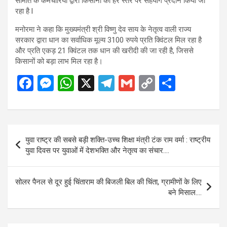
समिति के कर्मचारियों द्वारा किसानों को हर स्तर पर सहयोग प्रदान किया जा
रहा है l
मनोरमा ने कहा कि मुख्यमंत्री श्री विष्णु देव साय के नेतृत्व वाली राज्य
सरकार द्वारा धान का सर्वाधिक मूल्य 3100 रुपये प्रति क्विंटल मिल रहा है
और प्रति एकड़ 21 क्विंटल तक धान की खरीदी की जा रही है, जिससे
किसानों को बड़ा लाभ मिल रहा है।
F
M
W
X
T
G
C
S
a
es
h
el
m
o
h
ce
se
at
e
ail
py
ar
b
n
s
gr
Li
e
Post
युवा राष्ट्र की सबसे बड़ी शक्ति-उच्च शिक्षा मंत्री टंक राम वर्मा : राष्ट्रीय
o
g
A
a
n
navigation
युवा दिवस पर युवाओं में देशभक्ति और नेतृत्व का संचार….
o
er
p
m
k
k
p
सोलर पैनल से दूर हुई चिंताराम की बिजली बिल की चिंता, ग्रामीणों के लिए
बने मिसाल….