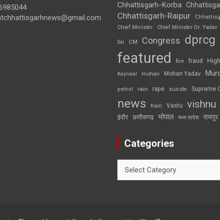
Chhattisgarh-Korba
Chhattisga
6985044
Chhattisgarh-Raipur
ghtchhattisgarhnews@gmail.com
Chhattis
Chief Minister
Chief Minister Dr. Yadav
dprcg
Congress
CM
Sai
featured
High
fire
fraud
Mur
Mohan Yadav
Kejriwal
mohan
rape
Supreme 
rain
petrol
suicide
news
vishnu
Vastu
train
भोपाल
रायपुर
इंदौर
छत्तीसगढ़
मध्य प्रदेश
Categories
Categories