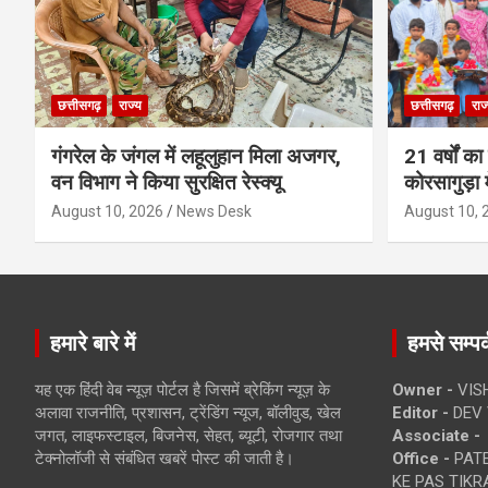
छत्तीसगढ़
राज्य
छत्तीसगढ़
राज
गंगरेल के जंगल में लहूलुहान मिला अजगर,
21 वर्षों का
वन विभाग ने किया सुरक्षित रेस्क्यू
कोरसागुड़ा म
August 10, 2026
News Desk
August 10, 
हमारे बारे में
हमसे सम्पर्
यह एक हिंदी वेब न्यूज़ पोर्टल है जिसमें ब्रेकिंग न्यूज़ के
Owner -
VIS
अलावा राजनीति, प्रशासन, ट्रेंडिंग न्यूज, बॉलीवुड, खेल
Editor -
DEV 
जगत, लाइफस्टाइल, बिजनेस, सेहत, ब्यूटी, रोजगार तथा
Associate -
टेक्नोलॉजी से संबंधित खबरें पोस्ट की जाती है।
Office -
PATE
KE PAS TIKR