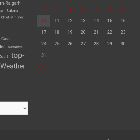
rh-Raigarh
3
4
5
6
7
8
9
garh-Sukma
Chief Minister
10
11
12
13
14
15
16
17
18
19
20
21
22
23
 Court
24
25
26
27
28
29
30
der
Naxalites
top-
31
Court
Weather
« Jul