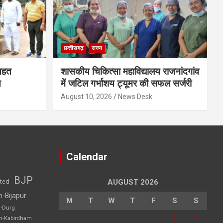
छत्तीसगढ़
राज्य
तहत
शासकीय चिकित्सा महाविद्यालय राजनांदगांव
त
में जटिल गर्भाशय ट्यूमर की सफल सर्जरी
August 10, 2026
News Desk
Calendar
BJP
sted
AUGUST 2026
h-Bijapur
M
T
W
T
F
S
S
h-Durg
1
2
rh-Kabirdham