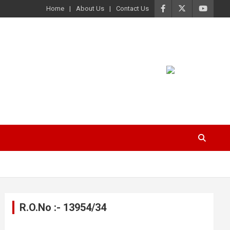
Home
About Us
Contact Us
R.O.No :- 13954/34