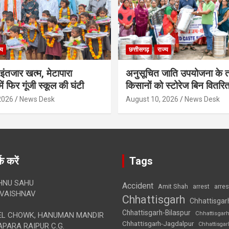
्य
छत्तीसगढ़
राज्य
 इंतजार खत्म, मेटापारा
अनुसूचित जाति उपयोजना के 
ें फिर गूंजी स्कूल की घंटी
किसानों को स्टोरेज बिन वितरि
2026
News Desk
August 10, 2026
News Desk
क करें
Tags
HNU SAHU
Accident
Amit Shah
arre
arrest
VAISHNAV
Chhattisgarh
Chhattisgar
Chhattisgarh-Bilaspur
Chhattisgar
L CHOWK, HANUMAN MANDIR
Chhattisgarh-Jagdalpur
Chhattisga
APARA RAIPUR C.G.