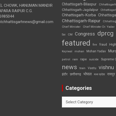
Chhattisgarh-Bilaspur
Chhattisgar
L CHOWK, HANUMAN MANDIR
Chhattisgarh-Jagdalpur
Chhattisga
APARA RAIPUR C.G.
Chhattisgarh-Korba
Chhattisga
6985044
Chhattisgarh-Raipur
ghtchhattisgarhnews@gmail.com
Chhattis
Chief Minister
Chief Minister Dr. Yadav
dprcg
Congress
CM
Sai
featured
High
fire
fraud
Mur
Mohan Yadav
Kejriwal
mohan
rape
Supreme 
rain
petrol
suicide
news
vishnu
Vastu
train
भोपाल
रायपुर
इंदौर
छत्तीसगढ़
मध्य प्रदेश
Categories
Categories