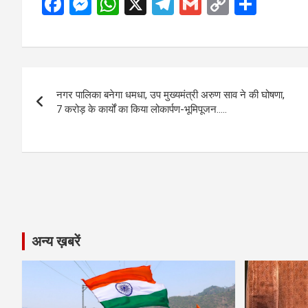
F
M
W
X
T
G
C
S
a
es
h
el
m
o
h
ce
se
at
e
ail
py
ar
b
n
s
gr
Li
e
Post
o
g
A
a
n
नगर पालिका बनेगा धमधा, उप मुख्यमंत्री अरुण साव ने की घोषणा,
navigation
o
er
p
m
k
7 करोड़ के कार्यों का किया लोकार्पण-भूमिपूजन…..
k
p
अन्य ख़बरें