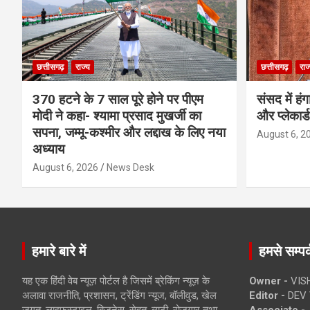
छत्तीसगढ़
राज्य
छत्तीसगढ़
राज
370 हटने के 7 साल पूरे होने पर पीएम
संसद में हं
मोदी ने कहा- श्यामा प्रसाद मुखर्जी का
और प्लेकार्
सपना, जम्मू-कश्मीर और लद्दाख के लिए नया
August 6, 2
अध्याय
August 6, 2026
News Desk
हमारे बारे में
हमसे सम्पर्
यह एक हिंदी वेब न्यूज़ पोर्टल है जिसमें ब्रेकिंग न्यूज़ के
Owner -
VIS
अलावा राजनीति, प्रशासन, ट्रेंडिंग न्यूज, बॉलीवुड, खेल
Editor -
DEV 