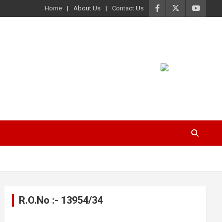
Home
About Us
Contact Us
R.O.No :- 13954/34