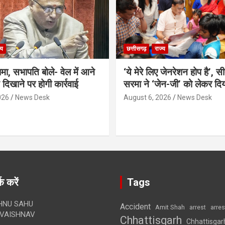
्य
छत्तीसगढ़
राज्य
गामा, सभापति बोले- वेल में आने
‘ये मेरे लिए जेनरेशन होप है’, स
ड दिखाने पर होगी कार्रवाई
सरमा ने ‘जेन-जी’ को लेकर दि
026
News Desk
August 6, 2026
News Desk
क करें
Tags
HNU SAHU
Accident
Amit Shah
arre
arrest
VAISHNAV
Chhattisgarh
Chhattisgar