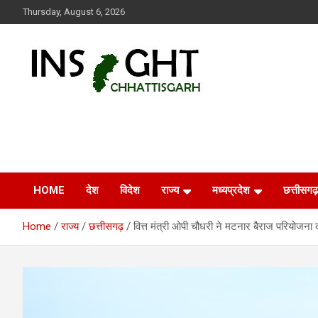
Skip
Thursday, August 6, 2026
to
content
Insight Chhattisgarh
Chhattisgarh Latest News
HOME
देश
विदेश
राज्य
मध्यप्रदेश
छत्तीसगढ़
Home
राज्य
छत्तीसगढ़
वित्त मंत्री ओपी चौधरी ने मटनार बैराज परियोजना 