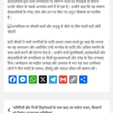
क्षेत्रवासियों द्वारा उन्हें जन्मदिवस पर विभिन्न फलों एवं मिठाइयों से तौलना
उनके जीवन के सबसे अनमोल क्षणों में से एक है। उन्होंने कहा कि यह सम्मान
क्षेत्रवासियों के स्नेह, प्रेम और उन पर किए गए अटूट विश्वास का प्रतीक
है।
श्री चौधरी ने सभी नागरिकों के प्रति आभार व्यक्त करते हुए कहा कि जनता
का यह अपनापन और आशीर्वाद उन्हें जनसेवा के प्रति और अधिक समर्पण के
साथ कार्य करने की प्रेरणा देता है। उन्होंने सभी शुभचिंतकों, कार्यकर्ताओं और
क्षेत्रवासियों को जन्मदिवस पर मिली शुभकामनाओं और स्नेह के लिए धन्यवाद
दिया।कार्यक्रम का माहौल उत्साह और उल्लास से भरा रहा तथा उपस्थित
लोगों ने वित्त मंत्री के स्वस्थ, दीर्घायु और सफल जीवन की कामना की।
F
M
W
X
T
G
C
S
a
es
h
el
m
o
h
ce
se
at
e
ail
py
ar
b
n
s
gr
Li
e
Post
’समितियों और निजी विक्रेताओं के पास खाद का पर्याप्त भंडार, किसानों
o
g
A
a
n
navigation
को निर्बाध उपलब्धता सुनिश्चित’….