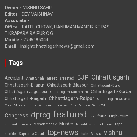
Owner -
VISHNU SAHU
Editor -
DEV VAISHNAV
Associate -
Office -
PATEL CHOWK, HANUMAN MANDIR KE PAS
TIKRAPARA RAIPUR C.G.
Mobile -
7746985044
Email -
insightchhattisgarhnews@gmail.com
Tags
Chhattisgarh
BJP
Accident
Amit Shah
arrested
arrest
Chhattisgarh-Bijapur
Chhattisgarh-Bilaspur
Chhattisgarh-Durg
Chhattisgarh-Korba
Chhattisgarh-Jagdalpur
Chhattisgarh-Kabirdham
Chhattisgarh-Raipur
Chhattisgarh-Raigarh
Chhattisgarh-Sukma
CM
Chief Minister
Chief Minister Dr. Yadav
Chief Minister Sai
featured
dprcg
Congress
High Court
fire
fraud
Murder
rape
Mohan Yadav
Naxalites
rain
Kejriwal
mohan
petrol
top-news
vishnu
Supreme Court
Vastu
suicide
train