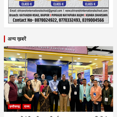
अन्य ख़बरें
छत्तीसगढ़
राज्य