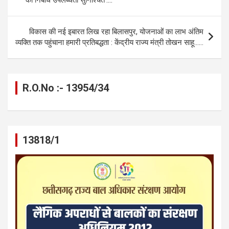
o
er
p
m
k
k
p
विकास की नई इबारत लिख रहा बिलासपुर, योजनाओं का लाभ अंतिम
व्यक्ति तक पहुंचाना हमारी प्रतिबद्धता : केंद्रीय राज्य मंत्री तोखन साहू……
R.O.No :- 13954/34
13818/1