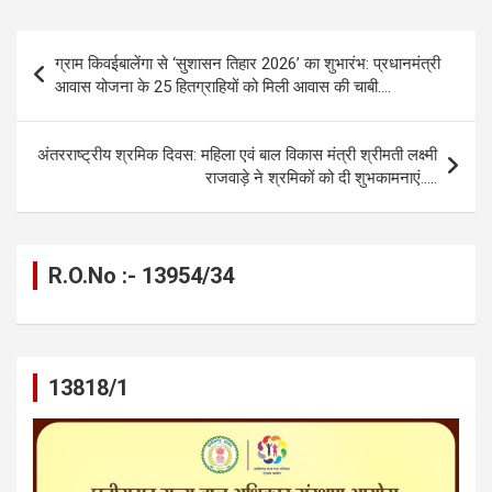
ce
se
at
e
ail
py
ar
b
n
s
gr
Li
e
Post
ग्राम किवईबालेंगा से ‘सुशासन तिहार 2026’ का शुभारंभ: प्रधानमंत्री
o
g
A
a
n
navigation
आवास योजना के 25 हितग्राहियों को मिली आवास की चाबी….
o
er
p
m
k
k
p
अंतरराष्ट्रीय श्रमिक दिवस: महिला एवं बाल विकास मंत्री श्रीमती लक्ष्मी
राजवाड़े ने श्रमिकों को दी शुभकामनाएं…..
R.O.No :- 13954/34
13818/1