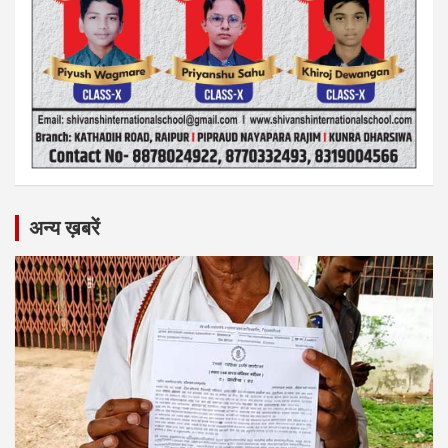
अन्य ख़बरें