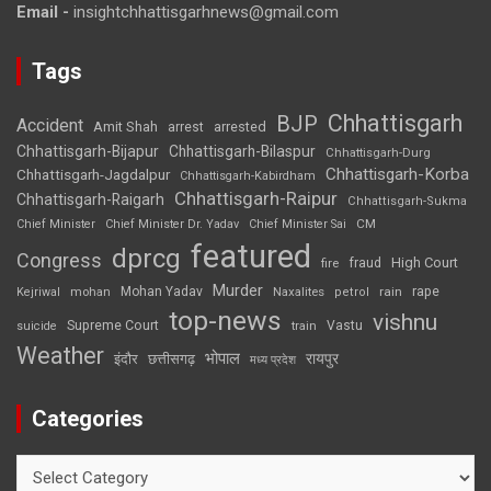
Email -
insightchhattisgarhnews@gmail.com
Tags
Chhattisgarh
BJP
Accident
Amit Shah
arrested
arrest
Chhattisgarh-Bijapur
Chhattisgarh-Bilaspur
Chhattisgarh-Durg
Chhattisgarh-Korba
Chhattisgarh-Jagdalpur
Chhattisgarh-Kabirdham
Chhattisgarh-Raipur
Chhattisgarh-Raigarh
Chhattisgarh-Sukma
CM
Chief Minister
Chief Minister Dr. Yadav
Chief Minister Sai
featured
dprcg
Congress
High Court
fire
fraud
Murder
rape
Mohan Yadav
Naxalites
rain
Kejriwal
mohan
petrol
top-news
vishnu
Supreme Court
Vastu
suicide
train
Weather
भोपाल
रायपुर
इंदौर
छत्तीसगढ़
मध्य प्रदेश
Categories
Categories