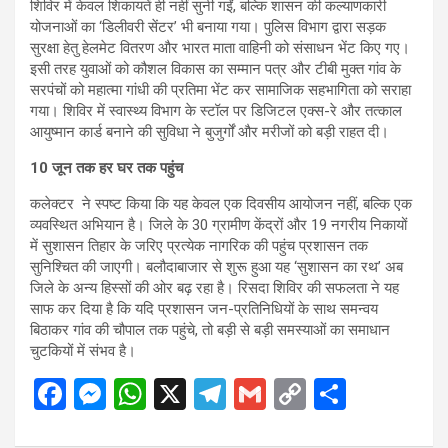
​शिविर में केवल शिकायतें ही नहीं सुनी गईं, बल्कि शासन की कल्याणकारी
योजनाओं का ‘डिलीवरी सेंटर’ भी बनाया गया। पुलिस विभाग द्वारा सड़क
सुरक्षा हेतु हेलमेट वितरण और भारत माता वाहिनी को संसाधन भेंट किए गए।
इसी तरह युवाओं को कौशल विकास का सम्मान पत्र और टीबी मुक्त गांव के
सरपंचों को महात्मा गांधी की प्रतिमा भेंट कर सामाजिक सहभागिता को सराहा
गया। शिविर में स्वास्थ्य विभाग के स्टॉल पर डिजिटल एक्स-रे और तत्काल
आयुष्मान कार्ड बनाने की सुविधा ने बुजुर्गों और मरीजों को बड़ी राहत दी।
10 जून तक हर घर तक पहुंच
​कलेक्टर ने स्पष्ट किया कि यह केवल एक दिवसीय आयोजन नहीं, बल्कि एक
व्यवस्थित अभियान है। जिले के 30 ग्रामीण केंद्रों और 19 नगरीय निकायों
में सुशासन तिहार के जरिए प्रत्येक नागरिक की पहुंच प्रशासन तक
सुनिश्चित की जाएगी। बलौदाबाजार से शुरू हुआ यह ‘सुशासन का रथ’ अब
जिले के अन्य हिस्सों की ओर बढ़ रहा है। रिसदा शिविर की सफलता ने यह
साफ कर दिया है कि यदि प्रशासन जन-प्रतिनिधियों के साथ समन्वय
बिठाकर गांव की चौपाल तक पहुंचे, तो बड़ी से बड़ी समस्याओं का समाधान
चुटकियों में संभव है।
F
M
W
X
T
G
C
S
a
es
h
el
m
o
h