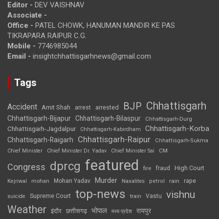
Editor -
DEV VAISHNAV
Associate -
Office -
PATEL CHOWK, HANUMAN MANDIR KE PAS
TIKRAPARA RAIPUR C.G.
Mobile -
7746985044
Email -
insightchhattisgarhnews@gmail.com
Tags
Chhattisgarh
BJP
Accident
Amit Shah
arrested
arrest
Chhattisgarh-Bijapur
Chhattisgarh-Bilaspur
Chhattisgarh-Durg
Chhattisgarh-Korba
Chhattisgarh-Jagdalpur
Chhattisgarh-Kabirdham
Chhattisgarh-Raipur
Chhattisgarh-Raigarh
Chhattisgarh-Sukma
CM
Chief Minister
Chief Minister Dr. Yadav
Chief Minister Sai
featured
dprcg
Congress
High Court
fire
fraud
Murder
rape
Mohan Yadav
Naxalites
rain
Kejriwal
mohan
petrol
top-news
vishnu
Supreme Court
Vastu
suicide
train
Weather
भोपाल
रायपुर
इंदौर
छत्तीसगढ़
मध्य प्रदेश