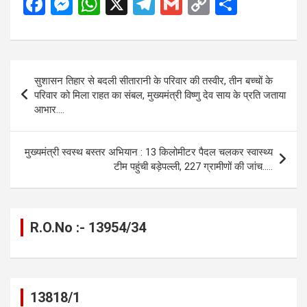
F
M
W
X
T
G
C
S
a
es
h
el
m
o
h
ce
se
at
e
ail
py
ar
b
n
s
gr
Li
e
Post
सुशासन तिहार से बदली सीतारानी के परिवार की तस्वीर, तीन बच्चों के
o
g
A
a
n
navigation
परिवार को मिला राहत का संबल, मुख्यमंत्री विष्णु देव साय के प्रति जताया
o
er
p
m
k
आभार….
k
p
मुख्यमंत्री स्वस्थ बस्तर अभियान : 13 किलोमीटर पैदल चलकर स्वास्थ्य
टीम पहुंची बड़ेपल्ली, 227 ग्रामीणों की जांच…..
R.O.No :- 13954/34
13818/1