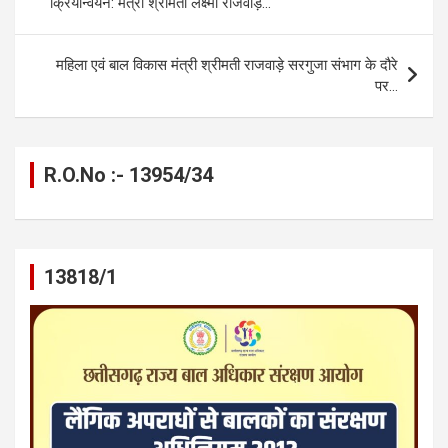
क्रियान्वयन: मंत्री श्रीमती लक्ष्मी राजवाड़े…
o
er
p
m
k
k
p
महिला एवं बाल विकास मंत्री श्रीमती राजवाड़े सरगुजा संभाग के दौरे
पर…
R.O.No :- 13954/34
13818/1