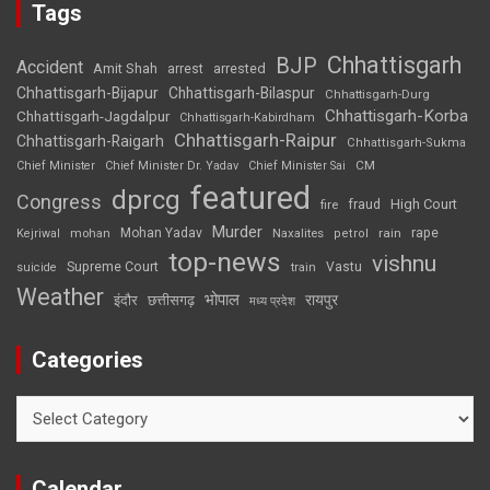
Tags
Chhattisgarh
BJP
Accident
Amit Shah
arrested
arrest
Chhattisgarh-Bijapur
Chhattisgarh-Bilaspur
Chhattisgarh-Durg
Chhattisgarh-Korba
Chhattisgarh-Jagdalpur
Chhattisgarh-Kabirdham
Chhattisgarh-Raipur
Chhattisgarh-Raigarh
Chhattisgarh-Sukma
CM
Chief Minister
Chief Minister Dr. Yadav
Chief Minister Sai
featured
dprcg
Congress
High Court
fire
fraud
Murder
rape
Mohan Yadav
Naxalites
rain
Kejriwal
mohan
petrol
top-news
vishnu
Supreme Court
Vastu
suicide
train
Weather
भोपाल
रायपुर
इंदौर
छत्तीसगढ़
मध्य प्रदेश
Categories
Categories
Calendar