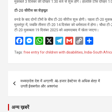
मुकाबले 3 दिसंबर की दोपहर 1:30 बजे से शुरू होंगे। हालांकि टॉस दोपहर 1
टी-20 सीरीज का शेड्यूल
वनडे के बाद दोनों टीमों के बीच टी-20 सीरीज शुरू होगी। पहला टी-20 मु
मुल्लांपुर में, जबकि तीसरा टी-20 14 दिसंबर को धर्मशाला में होगा। चौथा टी
टी-20 मुकाबला 19 दिसंबर 2025 को अहमदाबाद में खेला जाएगा।
F
M
W
X
T
G
C
S
a
es
h
el
m
o
h
Tags:
free entry for children with disabilities
,
India-South Afric
ce
se
at
e
ail
py
ar
b
n
s
gr
Li
e
o
g
A
a
n
Post
o
er
p
m
k
मध्यप्रदेश देश में अग्रणी: 46 हजार हेक्टेयर से अधिक क्षेत्र में
navigation
उगती ईसबगोल और अश्वगंधा
k
p
अन्य ख़बरें