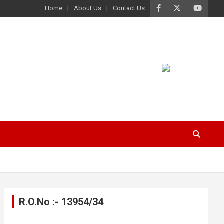
Home
About Us
Contact Us
R.O.No :- 13954/34