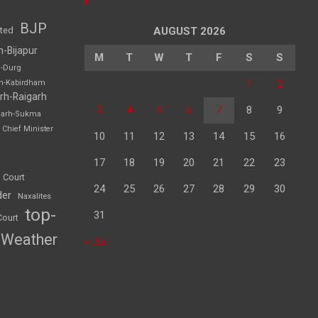
BJP
sted
AUGUST 2026
h-Bijapur
M
T
W
T
F
S
S
h-Durg
1
2
rh-Kabirdham
rh-Raigarh
3
4
5
6
7
8
9
garh-Sukma
Chief Minister
10
11
12
13
14
15
16
17
18
19
20
21
22
23
 Court
24
25
26
27
28
29
30
der
Naxalites
top-
31
Court
Weather
« Jul