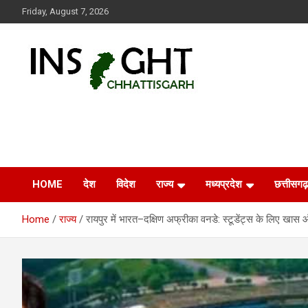
Skip
Friday, August 7, 2026
to
content
Insight Chhattisgarh
Chhattisgarh Latest News
HOME
देश
विदेश
राज्य
मध्यप्रदेश
छत्तीसगढ़
Home
राज्य
रायपुर में भारत–दक्षिण अफ्रीका वनडे: स्टूडेंट्स के लिए खास ऑफर