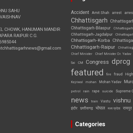
HNU SAHU
Accident
Amit Shah
arre
arrest
VAISHNAV
Chhattisgarh
Chhattisgar
Chhattisgarh-Bilaspur
Chhattisgar
L CHOWK, HANUMAN MANDIR
Chhattisgarh-Jagdalpur
Chhattisga
APARA RAIPUR C.G.
Chhattisgarh-Korba
Chhattisga
6985044
Chhattisgarh-Raipur
ghtchhattisgarhnews@gmail.com
Chhattis
Chief Minister
Chief Minister Dr. Yadav
dprcg
Congress
CM
Sai
featured
High
fire
fraud
Mur
Mohan Yadav
Kejriwal
mohan
rape
Supreme 
rain
petrol
suicide
news
vishnu
Vastu
train
भोपाल
रायपुर
इंदौर
छत्तीसगढ़
मध्य प्रदेश
Categories