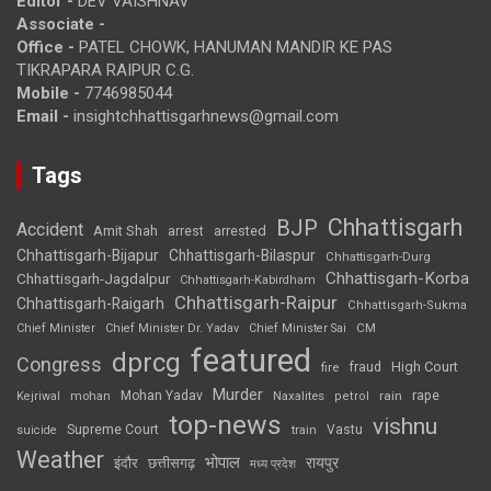
Editor -
DEV VAISHNAV
Associate -
Office -
PATEL CHOWK, HANUMAN MANDIR KE PAS
TIKRAPARA RAIPUR C.G.
Mobile -
7746985044
Email -
insightchhattisgarhnews@gmail.com
Tags
Chhattisgarh
BJP
Accident
Amit Shah
arrested
arrest
Chhattisgarh-Bijapur
Chhattisgarh-Bilaspur
Chhattisgarh-Durg
Chhattisgarh-Korba
Chhattisgarh-Jagdalpur
Chhattisgarh-Kabirdham
Chhattisgarh-Raipur
Chhattisgarh-Raigarh
Chhattisgarh-Sukma
CM
Chief Minister
Chief Minister Dr. Yadav
Chief Minister Sai
featured
dprcg
Congress
High Court
fire
fraud
Murder
rape
Mohan Yadav
Naxalites
rain
Kejriwal
mohan
petrol
top-news
vishnu
Supreme Court
Vastu
suicide
train
Weather
भोपाल
रायपुर
इंदौर
छत्तीसगढ़
मध्य प्रदेश