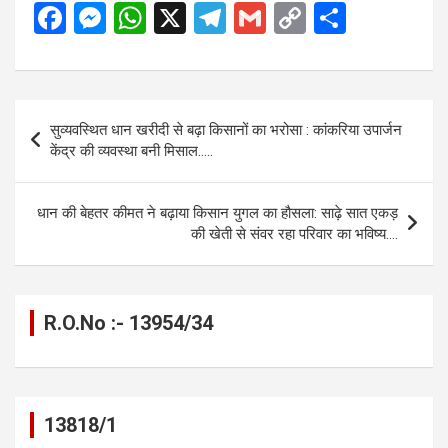
F
M
W
X
T
G
C
S
a
es
h
el
m
o
h
ce
se
at
e
ail
py
ar
b
n
s
gr
Li
e
Post
सुव्यवस्थित धान खरीदी से बढ़ा किसानों का भरोसा : कांकरिया उपार्जन
o
g
A
a
n
navigation
केंद्र की व्यवस्था बनी मिसाल…..
o
er
p
m
k
k
p
धान की बेहतर कीमत ने बढ़ाया किसान युगल का हौसला: साढ़े सात एकड़
की खेती से संवर रहा परिवार का भविष्य….
R.O.No :- 13954/34
13818/1