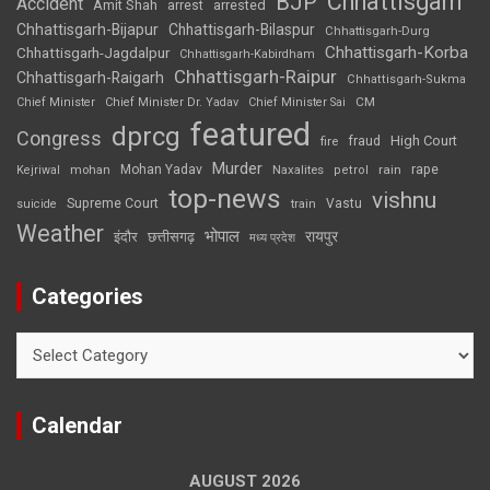
Chhattisgarh
BJP
Accident
Amit Shah
arrested
arrest
Chhattisgarh-Bijapur
Chhattisgarh-Bilaspur
Chhattisgarh-Durg
Chhattisgarh-Korba
Chhattisgarh-Jagdalpur
Chhattisgarh-Kabirdham
Chhattisgarh-Raipur
Chhattisgarh-Raigarh
Chhattisgarh-Sukma
CM
Chief Minister
Chief Minister Dr. Yadav
Chief Minister Sai
featured
dprcg
Congress
High Court
fire
fraud
Murder
rape
Mohan Yadav
Naxalites
rain
Kejriwal
mohan
petrol
top-news
vishnu
Supreme Court
Vastu
suicide
train
Weather
भोपाल
रायपुर
इंदौर
छत्तीसगढ़
मध्य प्रदेश
Categories
Categories
Calendar
AUGUST 2026