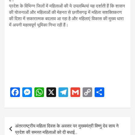
प्रदेश के विभिन्न जिलों में महिलाओं की ये उपलब्धियां यह दर्शाती हैं कि शासन
की योजनाओं और महिलाओं की मेहनत से छत्तीसगढ़ में महिला सशक्तिकरण
की दिशा में सकारात्मक बदलाव आ रहा है और महिलाएं विकास की मुख्य धारा
में अपनी महत्वपूर्ण भूमिका निभा रही हैं।
F
M
W
X
T
G
C
S
a
es
h
el
m
o
h
ce
se
at
e
ail
py
ar
b
n
s
gr
Li
e
Post
अंतरराष्ट्रीय महिला दिवस के अवसर पर मुख्यमंत्री विष्णु देव साय ने
o
g
A
a
n
navigation
प्रदेश की समस्त महिलाओं को दी बधाई…