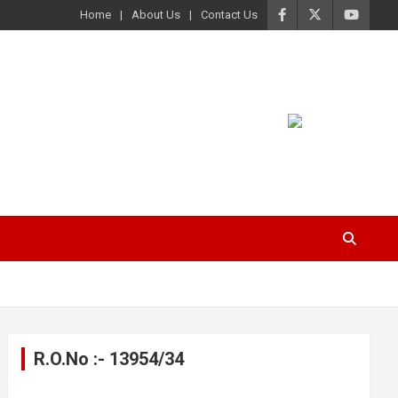
Home
About Us
Contact Us
R.O.No :- 13954/34