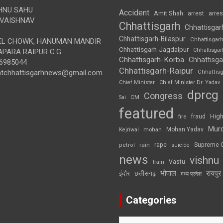
HNU SAHU
Accident
Amit Shah
arre
arrest
VAISHNAV
Chhattisgarh
Chhattisgar
Chhattisgarh-Bilaspur
Chhattisgar
L CHOWK, HANUMAN MANDIR
Chhattisgarh-Jagdalpur
Chhattisga
APARA RAIPUR C.G.
Chhattisgarh-Korba
Chhattisga
6985044
Chhattisgarh-Raipur
ghtchhattisgarhnews@gmail.com
Chhattis
Chief Minister
Chief Minister Dr. Yadav
dprcg
Congress
CM
Sai
featured
High
fire
fraud
Mur
Mohan Yadav
Kejriwal
mohan
rape
Supreme 
rain
petrol
suicide
news
vishnu
Vastu
train
भोपाल
रायपुर
इंदौर
छत्तीसगढ़
मध्य प्रदेश
Categories
Categories