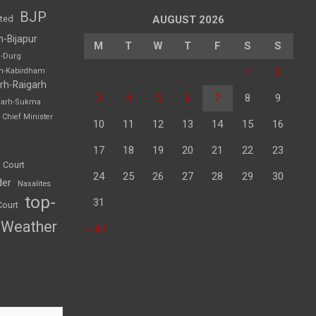
BJP
sted
AUGUST 2026
h-Bijapur
M
T
W
T
F
S
S
h-Durg
1
2
rh-Kabirdham
rh-Raigarh
3
4
5
6
7
8
9
garh-Sukma
Chief Minister
10
11
12
13
14
15
16
17
18
19
20
21
22
23
 Court
24
25
26
27
28
29
30
der
Naxalites
top-
31
Court
Weather
« Jul