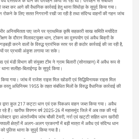
ी वैध दस्तावेज के धान का परिवहन किया जा रहा था। परिवहन से संबंधित
जब्त कर आगे की वैधानिक कार्रवाई हेतु थाना सिंघोड़ा के सुपुर्द किया गया।
हन रोकने के लिए सतत निगरानी रखी जा रही है तथा संदिग्ध वाहनों की गहन जांच
ं गंभीर अनियमितता पाए जाने पर प्राथमिक कृषि सहकारी साख समिति मर्यादित
क्षण के दौरान मिलावटयुक्त धान, टोकन का दुरुपयोग एवं अवैध बिक्री के
बड़ी करने वालों के विरुद्ध प्रारंभिक स्तर पर ही कठोर कार्रवाई की जा रही है,
यों पर प्रभावी अंकुश लगाया जा सके।
एवं मंडी विभाग की संयुक्त टीम ने ग्राम बिलारी (सोनाखान) में अवैध रूप से
ाना सलीहा-बिलाईगढ़ के सुपुर्द किया।
न किया गया। जांच में राजेश राइस मिल खोडरी एवं सिद्धिविनायक राइस मिल
स्तु अधिनियम 1955 के तहत संबंधित मिलों के विरुद्ध वैधानिक कार्रवाई की
 टीम द्वारा कुल 217 कट्टा धान एवं एक पिकअप वाहन जब्त किया गया। अवैध
ा रहे हैं। खरीफ विपणन वर्ष 2025-26 में महासमुंद जिले में अब तक की गई
लेक्टर द्वारा अंतर्राज्यीय जांच चौकी टेमरी, नर्रा एवं खट्टी सहित धान खरीदी
ाली क्षेत्रों में अलग-अलग प्रकरणों में बड़ी मात्रा में अवैध एवं संदिग्ध धान
न को पुलिस थाना के सुपुर्द किया गया है।