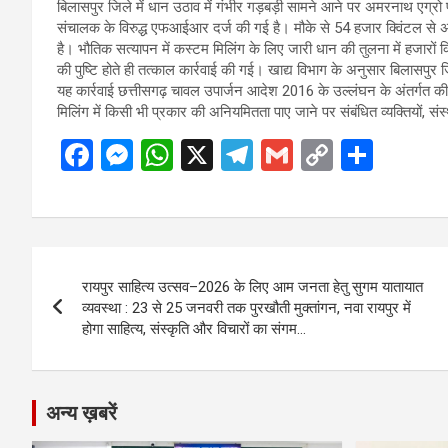
बिलासपुर जिले में धान उठाव में गंभीर गड़बड़ी सामने आने पर अमरनाथ एग्रो
संचालक के विरुद्ध एफआईआर दर्ज की गई है। मौके से 54 हजार क्विंटल स
है। भौतिक सत्यापन में कस्टम मिलिंग के लिए जारी धान की तुलना में हजारो
की पुष्टि होते ही तत्काल कार्रवाई की गई। खाद्य विभाग के अनुसार बिलासपुर
यह कार्रवाई छत्तीसगढ़ चावल उपार्जन आदेश 2016 के उल्लंघन के अंतर्गत क
मिलिंग में किसी भी प्रकार की अनियमितता पाए जाने पर संबंधित व्यक्तियों, सं
F
M
W
X
T
G
C
S
a
es
h
el
m
o
h
ce
se
at
e
ail
py
ar
b
n
s
gr
Li
e
Post
o
g
A
a
n
रायपुर साहित्य उत्सव–2026 के लिए आम जनता हेतु सुगम यातायात
navigation
o
er
p
m
k
व्यवस्था : 23 से 25 जनवरी तक पुरखौती मुक्तांगन, नवा रायपुर में
होगा साहित्य, संस्कृति और विचारों का संगम…
k
p
अन्य ख़बरें