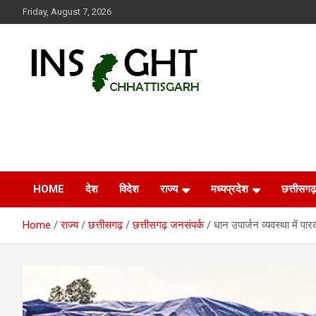
Skip
Friday, August 7, 2026
to
content
Insight Chhattisgarh
Chhattisgarh Latest News
HOME
देश
विदेश
राज्य
मध्यप्रदेश
छत्तीसगढ़
Home
राज्य
छत्तीसगढ़
छत्तीसगढ़ जनसंपर्क
धान उपार्जन व्यवस्था में पार