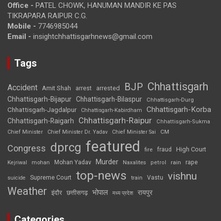
Office -
PATEL CHOWK, HANUMAN MANDIR KE PAS
TIKRAPARA RAIPUR C.G.
Mobile -
7746985044
Email -
insightchhattisgarhnews@gmail.com
Tags
Chhattisgarh
BJP
Accident
Amit Shah
arrested
arrest
Chhattisgarh-Bijapur
Chhattisgarh-Bilaspur
Chhattisgarh-Durg
Chhattisgarh-Korba
Chhattisgarh-Jagdalpur
Chhattisgarh-Kabirdham
Chhattisgarh-Raipur
Chhattisgarh-Raigarh
Chhattisgarh-Sukma
CM
Chief Minister
Chief Minister Dr. Yadav
Chief Minister Sai
featured
dprcg
Congress
High Court
fire
fraud
Murder
rape
Mohan Yadav
Naxalites
rain
Kejriwal
mohan
petrol
top-news
vishnu
Supreme Court
Vastu
suicide
train
Weather
भोपाल
रायपुर
इंदौर
छत्तीसगढ़
मध्य प्रदेश
Categories