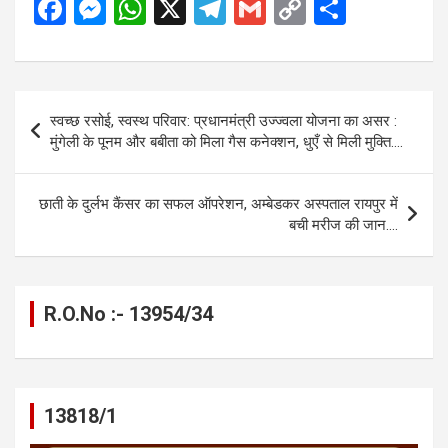
F
M
W
X
T
G
C
S
a
es
h
el
m
o
h
ce
se
at
e
ail
py
ar
b
n
s
gr
Li
e
Post
स्वच्छ रसोई, स्वस्थ परिवार: प्रधानमंत्री उज्ज्वला योजना का असर :
o
g
A
a
n
navigation
मुंगेली के पूनम और बबीता को मिला गैस कनेक्शन, धुएँ से मिली मुक्ति….
o
er
p
m
k
k
p
छाती के दुर्लभ कैंसर का सफल ऑपरेशन, अम्बेडकर अस्पताल रायपुर में
बची मरीज की जान….
R.O.No :- 13954/34
13818/1