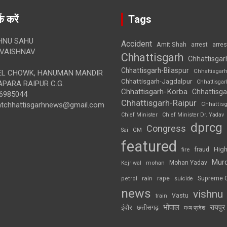
क करें
Tags
HNU SAHU
Accident
Amit Shah
arre
arrest
VAISHNAV
Chhattisgarh
Chhattisgar
Chhattisgarh-Bilaspur
Chhattisgar
L CHOWK, HANUMAN MANDIR
Chhattisgarh-Jagdalpur
Chhattisga
APARA RAIPUR C.G.
Chhattisgarh-Korba
Chhattisga
6985044
Chhattisgarh-Raipur
ghtchhattisgarhnews@gmail.com
Chhattis
Chief Minister
Chief Minister Dr. Yadav
dprcg
Congress
CM
Sai
featured
High
fire
fraud
Mur
Mohan Yadav
Kejriwal
mohan
rape
Supreme 
rain
petrol
suicide
news
vishnu
Vastu
train
भोपाल
रायपुर
इंदौर
छत्तीसगढ़
मध्य प्रदेश