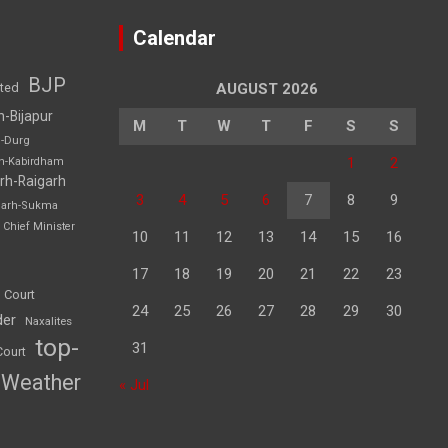
Calendar
BJP
sted
AUGUST 2026
h-Bijapur
M
T
W
T
F
S
S
h-Durg
1
2
rh-Kabirdham
rh-Raigarh
3
4
5
6
7
8
9
garh-Sukma
Chief Minister
10
11
12
13
14
15
16
17
18
19
20
21
22
23
 Court
24
25
26
27
28
29
30
der
Naxalites
top-
31
Court
Weather
« Jul