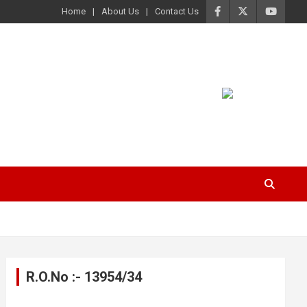
Home
About Us
Contact Us
R.O.No :- 13954/34