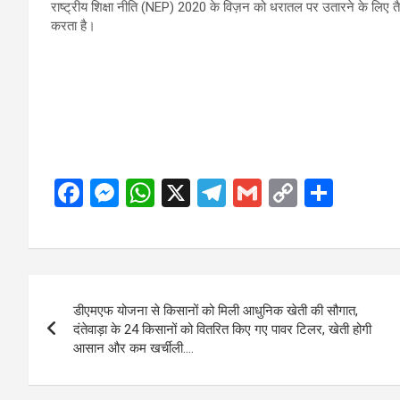
राष्ट्रीय शिक्षा नीति (NEP) 2020 के विज़न को धरातल पर उतारने के लिए तैया
करता है।
F
M
W
X
T
G
C
S
a
es
h
el
m
o
h
ce
se
at
e
ail
py
ar
b
n
s
gr
Li
e
Post
o
g
A
a
n
डीएमएफ योजना से किसानों को मिली आधुनिक खेती की सौगात,
navigation
o
er
p
m
k
दंतेवाड़ा के 24 किसानों को वितरित किए गए पावर टिलर, खेती होगी
आसान और कम खर्चीली….
k
p