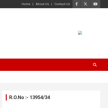
Home
About Us
Contact Us
R.O.No :- 13954/34