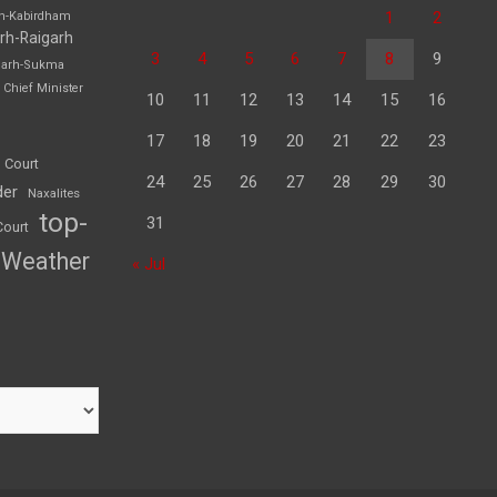
1
2
rh-Kabirdham
rh-Raigarh
3
4
5
6
7
8
9
garh-Sukma
Chief Minister
10
11
12
13
14
15
16
17
18
19
20
21
22
23
 Court
24
25
26
27
28
29
30
der
Naxalites
top-
31
Court
Weather
« Jul