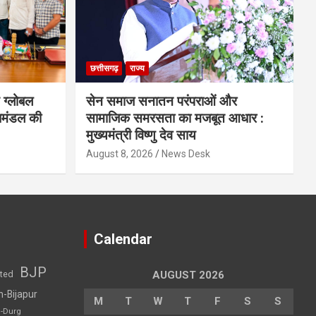
छत्तीसगढ़
राज्य
 ग्लोबल
सेन समाज सनातन परंपराओं और
िमंडल की
सामाजिक समरसता का मजबूत आधार :
मुख्यमंत्री विष्णु देव साय
August 8, 2026
News Desk
Calendar
BJP
sted
AUGUST 2026
h-Bijapur
M
T
W
T
F
S
S
h-Durg