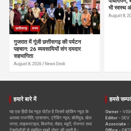
पौधारोपण, ब
भी स्वस्थ औ
August 8, 2
छत्तीसगढ़
राज्य
गुजरात में गूंजी छत्तीसगढ़ की पर्यटन
पहचान: 26 व्यवसायियों संग दमदार
सहभागिता
August 8, 2026
News Desk
हमारे बारे में
हमसे सम्पर्
यह एक हिंदी वेब न्यूज़ पोर्टल है जिसमें ब्रेकिंग न्यूज़ के
Owner -
VIS
अलावा राजनीति, प्रशासन, ट्रेंडिंग न्यूज, बॉलीवुड, खेल
Editor -
DEV 
जगत, लाइफस्टाइल, बिजनेस, सेहत, ब्यूटी, रोजगार तथा
Associate -
टेक्नोलॉजी से संबंधित खबरें पोस्ट की जाती है।
Office -
PATE