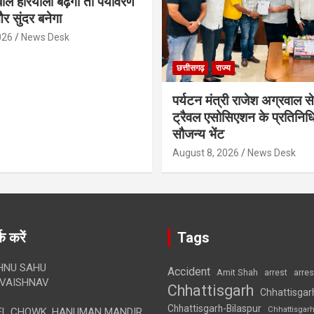
ोले हरियाली बढ़ेगी तो पर्यावरण
र सुंदर बनेगा
026
News Desk
छत्तीसगढ़
राज्य
पर्यटन मंत्री राजेश अग्रवाल से
ट्रैवल एसोसिएशन के प्रतिनिध
सौजन्य भेंट
August 8, 2026
News Desk
क करें
Tags
HNU SAHU
Accident
Amit Shah
arre
arrest
VAISHNAV
Chhattisgarh
Chhattisgar
Chhattisgarh-Bilaspur
Chhattisgar
L CHOWK, HANUMAN MANDIR