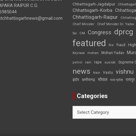
Chhattisgarh-Jagdalpur
Chhattisga
APARA RAIPUR C.G.
Chhattisgarh-Korba
Chhattisga
6985044
Chhattisgarh-Raipur
ghtchhattisgarhnews@gmail.com
Chhattis
Chief Minister
Chief Minister Dr. Yadav
dprcg
Congress
CM
Sai
featured
High
fire
fraud
Mur
Mohan Yadav
Kejriwal
mohan
rape
Supreme 
rain
petrol
suicide
news
vishnu
Vastu
train
भोपाल
रायपुर
इंदौर
छत्तीसगढ़
मध्य प्रदेश
Categories
Categories