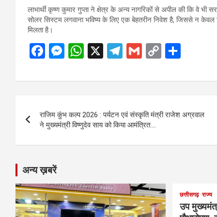
लाभार्थी कृष्ण कुमार गुप्ता ने क्षेत्र के अन्य नागरिकों से अपील की कि व
सोलर सिस्टम लगवाना भविष्य के लिए एक बेहतरीन निवेश है, जिससे न केवल बिजली 
मिलता है।
F
M
W
X
T
G
C
S
a
es
h
el
m
o
h
ce
se
at
e
ail
py
ar
b
n
s
gr
Li
e
Post
o
g
A
a
n
राजिम कुंभ कल्प 2026 : पर्यटन एवं संस्कृति मंत्री राजेश अग्रवाल
navigation
o
er
p
m
k
ने मुख्यमंत्री विष्णुदेव साय को किया आमंत्रित….
k
p
अन्य ख़बरें
छत्तीसगढ़
राज्य
उप मुख्यमंत