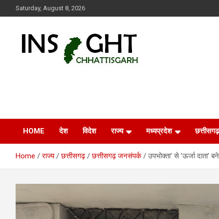
Skip
Saturday, August 8, 2026
to
content
Insight Chhattisgarh
Chhattisgarh Latest News
HOME
देश
विदेश
राज्य
मध्यप्रदेश
छत्तीसगढ़
Home
राज्य
छत्तीसगढ़
छत्तीसगढ़ जनसंपर्क
उपभोक्ता’ से ’ऊर्जा दाता’ 