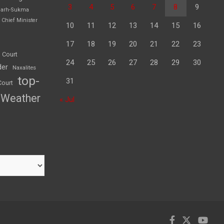
3
4
5
6
7
8
9
garh-Sukma
Chief Minister
10
11
12
13
14
15
16
17
18
19
20
21
22
23
 Court
24
25
26
27
28
29
30
der
Naxalites
top-
31
Court
Weather
« Jul