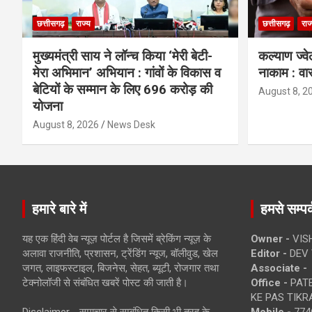
छत्तीसगढ़
राज्य
छत्तीसगढ़
राज
मुख्यमंत्री साय ने लॉन्च किया ‘मेरी बेटी-
कल्याण ज्वे
मेरा अभिमान’ अभियान : गांवों के विकास व
नाकाम : वा
बेटियों के सम्मान के लिए 696 करोड़ की
August 8, 2
योजना
August 8, 2026
News Desk
हमारे बारे में
हमसे सम्पर्
यह एक हिंदी वेब न्यूज़ पोर्टल है जिसमें ब्रेकिंग न्यूज़ के
Owner -
VIS
अलावा राजनीति, प्रशासन, ट्रेंडिंग न्यूज, बॉलीवुड, खेल
Editor -
DEV 
जगत, लाइफस्टाइल, बिजनेस, सेहत, ब्यूटी, रोजगार तथा
Associate -
टेक्नोलॉजी से संबंधित खबरें पोस्ट की जाती है।
Office -
PATE
KE PAS TIKR
Disclaimer - समाचार से सम्बंधित किसी भी तरह के
Mobile -
774