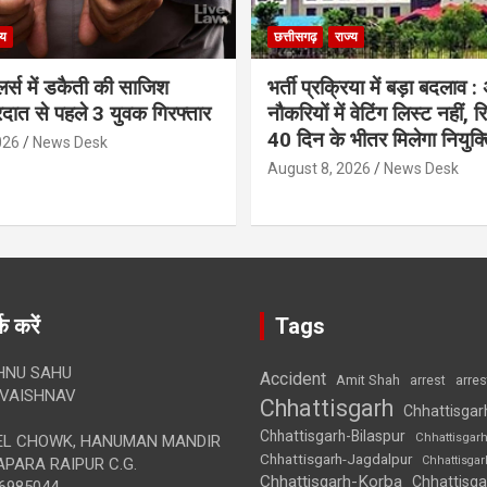
्य
छत्तीसगढ़
राज्य
लर्स में डकैती की साजिश
भर्ती प्रक्रिया में बड़ा बदलाव :
रदात से पहले 3 युवक गिरफ्तार
नौकरियों में वेटिंग लिस्ट नहीं, 
40 दिन के भीतर मिलेगा नियुक्त
026
News Desk
August 8, 2026
News Desk
क करें
Tags
HNU SAHU
Accident
Amit Shah
arre
arrest
VAISHNAV
Chhattisgarh
Chhattisgar
Chhattisgarh-Bilaspur
Chhattisgar
L CHOWK, HANUMAN MANDIR
Chhattisgarh-Jagdalpur
Chhattisga
APARA RAIPUR C.G.
Chhattisgarh-Korba
Chhattisga
6985044