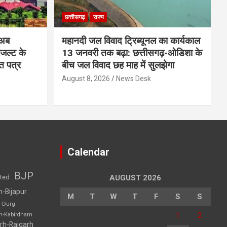
छत्तीसगढ़
राज्य
 अब
महानदी जल विवाद ट्रिब्यूनल का कार्यकाल
रिजल्ट के
13 जनवरी तक बढ़ा: छत्तीसगढ़-ओडिशा के
ि पत्र
बीच जल विवाद छह माह में सुलझेगा
August 8, 2026
News Desk
Calendar
BJP
sted
AUGUST 2026
h-Bijapur
M
T
W
T
F
S
S
h-Durg
1
2
rh-Kabirdham
rh-Raigarh