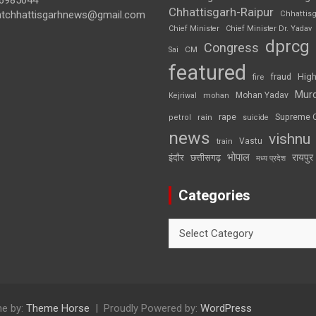
Chhattisgarh-Raipur
ghtchhattisgarhnews@gmail.com
Chhattis
Chief Minister
Chief Minister Dr. Yadav
dprcg
Congress
CM
Sai
featured
High
fire
fraud
Mur
Mohan Yadav
Kejriwal
mohan
rape
Supreme 
rain
petrol
suicide
news
vishnu
Vastu
train
भोपाल
रायपुर
इंदौर
छत्तीसगढ़
मध्य प्रदेश
Categories
Categories
e by:
Theme Horse
Proudly Powered by:
WordPress