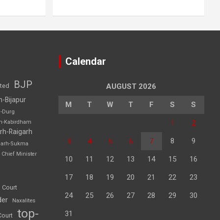
Calendar
BJP
sted
AUGUST 2026
h-Bijapur
M
T
W
T
F
S
S
h-Durg
1
2
rh-Kabirdham
rh-Raigarh
3
4
5
6
7
8
9
garh-Sukma
Chief Minister
10
11
12
13
14
15
16
17
18
19
20
21
22
23
 Court
24
25
26
27
28
29
30
der
Naxalites
top-
31
Court