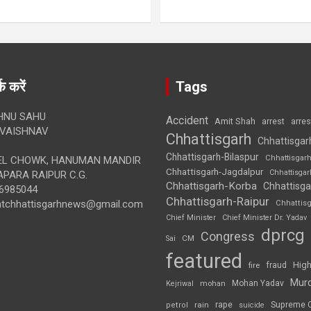
क करें
Tags
HNU SAHU
Accident
Amit Shah
arre
arrest
VAISHNAV
Chhattisgarh
Chhattisgar
Chhattisgarh-Bilaspur
Chhattisgar
L CHOWK, HANUMAN MANDIR
Chhattisgarh-Jagdalpur
Chhattisga
APARA RAIPUR C.G.
Chhattisgarh-Korba
Chhattisga
6985044
Chhattisgarh-Raipur
ghtchhattisgarhnews@gmail.com
Chhattis
Chief Minister
Chief Minister Dr. Yadav
dprcg
Congress
CM
Sai
featured
High
fire
fraud
Mur
Mohan Yadav
Kejriwal
mohan
rape
Supreme 
rain
petrol
suicide