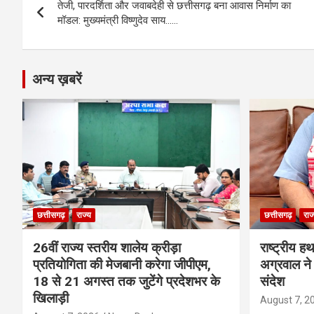
o
g
A
a
n
तेजी, पारदर्शिता और जवाबदेही से छत्तीसगढ़ बना आवास निर्माण का
navigation
o
er
p
m
k
मॉडल: मुख्यमंत्री विष्णुदेव साय……
k
p
अन्य ख़बरें
छत्तीसगढ़
राज्य
छत्तीसगढ़
राज
26वीं राज्य स्तरीय शालेय क्रीड़ा
राष्ट्रीय ह
प्रतियोगिता की मेजबानी करेगा जीपीएम,
अग्रवाल ने 
18 से 21 अगस्त तक जुटेंगे प्रदेशभर के
संदेश
खिलाड़ी
August 7, 2