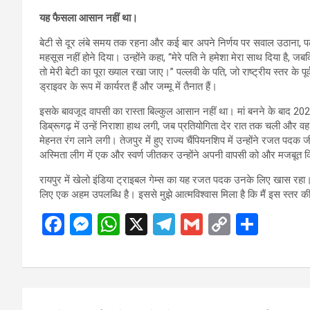
यह फैसला आसान नहीं था।
बेटी से दूर लंबे समय तक रहना और कई बार अपने निर्णय पर सवाल उठाना, पल
महसूस नहीं होने दिया। उन्होंने कहा, “मेरे पति ने हमेशा मेरा साथ दिया है, जबक
तो मेरी बेटी का पूरा ख्याल रखा जाए।” पल्लवी के पति, जो राष्ट्रीय स्तर के पूर्
ड्राइवर के रूप में कार्यरत हैं और जम्मू में तैनात हैं।
इसके बावजूद वापसी का रास्ता बिल्कुल आसान नहीं था। मां बनने के बाद 2023 म
डिब्रूगढ़ में उन्हें निराशा हाथ लगी, जब प्रतियोगिता देर रात तक चली और 
मेहनत रंग लाने लगी। तेजपुर में हुए राज्य चैंपियनशिप में उन्होंने रजत पद
अस्मिता लीग में एक और स्वर्ण जीतकर उन्होंने अपनी वापसी को और मजबूत 
रायपुर में खेलो इंडिया ट्राइबल गेम्स का यह रजत पदक उनके लिए खास रहा। 
लिए एक अहम उपलब्धि है। इससे मुझे आत्मविश्वास मिला है कि मैं इस स्तर की 
F
M
W
X
T
G
C
S
a
es
h
el
m
o
h
ce
se
at
e
ail
py
ar
b
n
s
gr
Li
e
Post