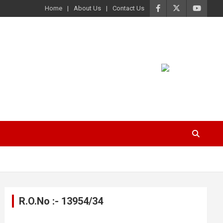
Home
About Us
Contact Us
R.O.No :- 13954/34