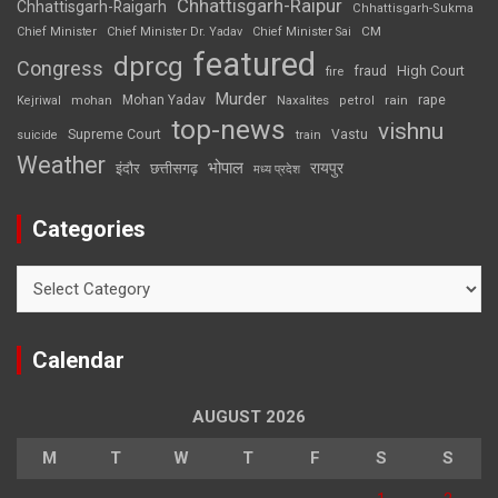
Chhattisgarh-Raipur
Chhattisgarh-Raigarh
Chhattisgarh-Sukma
CM
Chief Minister
Chief Minister Dr. Yadav
Chief Minister Sai
featured
dprcg
Congress
High Court
fire
fraud
Murder
rape
Mohan Yadav
Naxalites
rain
Kejriwal
mohan
petrol
top-news
vishnu
Supreme Court
Vastu
suicide
train
Weather
भोपाल
रायपुर
इंदौर
छत्तीसगढ़
मध्य प्रदेश
Categories
Categories
Calendar
AUGUST 2026
M
T
W
T
F
S
S