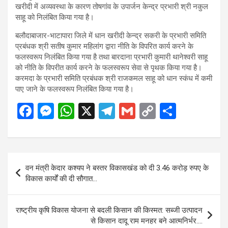
खरीदी में अव्यवस्था के कारण तोषगांव के उपार्जन केन्द्र प्रभारी श्री नकुल
साहू को निलंबित किया गया है।
बलौदाबाजार-भाटापारा जिले में धान खरीदी केन्द्र सकरी के प्रभारी समिति
प्रबंधक श्री सतीष कुमार महिलांग द्वारा नीति के विपरित कार्य करने के
फलस्वरूप निलंबित किया गया है तथा बारदाना प्रभारी कुमारी थानेश्वरी साहू
को नीति के विपरीत कार्य करने के फलस्वरूप सेवा से पृथक किया गया है।
करमदा के प्रभारी समिति प्रबंधक श्री राजकमल साहू को धान स्कंध में कमी
पाए जाने के फलस्वरूप निलंबित किया गया है।
F
M
W
X
T
G
C
S
a
es
h
el
m
o
h
ce
se
at
e
ail
py
ar
b
n
s
gr
Li
e
Post
वन मंत्री केदार कश्यप ने बस्तर विकासखंड को दी 3.46 करोड़ रुपए के
o
g
A
a
n
navigation
विकास कार्यों की दी सौगात…
o
er
p
m
k
k
p
राष्ट्रीय कृषि विकास योजना से बदली किसान की किस्मत: सब्जी उत्पादन
से किसान दादू राम मनहर बने आत्मनिर्भर….