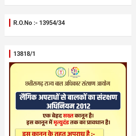
R.O.No :- 13954/34
13818/1