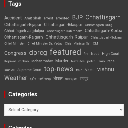
Tags
Chhattisgarh
BJP
Accident
Amit Shah
arrested
arrest
Chhattisgarh-Bijapur
Chhattisgarh-Bilaspur
Chhattisgarh-Durg
Chhattisgarh-Korba
Chhattisgarh-Jagdalpur
Chhattisgarh-Kabirdham
Chhattisgarh-Raipur
Chhattisgarh-Raigarh
Chhattisgarh-Sukma
CM
Chief Minister
Chief Minister Dr. Yadav
Chief Minister Sai
featured
dprcg
Congress
High Court
fire
fraud
Murder
rape
Mohan Yadav
Naxalites
rain
Kejriwal
mohan
petrol
top-news
vishnu
Supreme Court
Vastu
suicide
train
Weather
भोपाल
रायपुर
इंदौर
छत्तीसगढ़
मध्य प्रदेश
Categories
Categories
Calendar