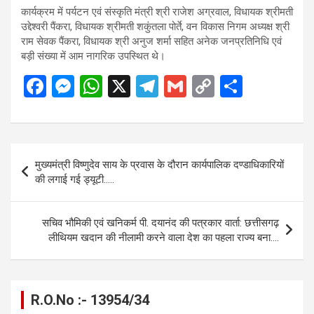
कार्यक्रम में पर्यटन एवं संस्कृति मंत्री श्री राजेश अग्रवाल, विधायक श्रीमती
उद्देश्वरी पैंकरा, विधायक श्रीमती शकुंतला पोर्ते, वन विकास निगम अध्यक्ष श्री
राम सेवक पैंकरा, विधायक श्री अनुज शर्मा सहित अनेक जनप्रतिनिधि एवं
बड़ी संख्या में आम नागरिक उपस्थित थे।
F
M
W
X
T
G
C
S
a
es
h
el
m
o
h
ce
se
at
e
ail
py
ar
b
n
s
gr
Li
e
Post
मुख्यमंत्री विष्णुदेव साय के प्रवास के दौरान कार्यपालिक दण्डाधिकारियों
o
g
A
a
n
navigation
की लगाई गई ड्यूटी…..
o
er
p
m
k
k
p
सचिव भौमिकी एवं खनिकर्म पी. दयानंद की पत्रकार वार्ता: छत्तीसगढ़
लीथियम खदान की नीलामी करने वाला देश का पहला राज्य बना….
R.O.No :- 13954/34