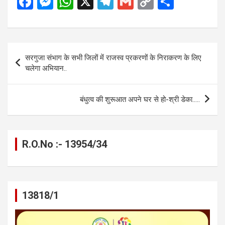
F
M
W
X
T
G
C
S
a
es
h
el
m
o
h
ce
se
at
e
ail
py
ar
b
n
s
gr
Li
e
Post
सरगुजा संभाग के सभी जिलों में राजस्व प्रकरणों के निराकरण के लिए
o
g
A
a
n
navigation
चलेगा अभियान..
o
er
p
m
k
k
p
बंधुत्व की शुरूआत अपने घर से हो-श्री डेका…..
R.O.No :- 13954/34
13818/1