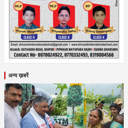
अन्य ख़बरें