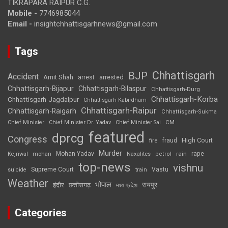
TIKRAPARA RAIPUR C.G.
Mobile -
7746985044
Email -
insightchhattisgarhnews@gmail.com
Tags
Chhattisgarh
BJP
Accident
Amit Shah
arrested
arrest
Chhattisgarh-Bijapur
Chhattisgarh-Bilaspur
Chhattisgarh-Durg
Chhattisgarh-Korba
Chhattisgarh-Jagdalpur
Chhattisgarh-Kabirdham
Chhattisgarh-Raipur
Chhattisgarh-Raigarh
Chhattisgarh-Sukma
CM
Chief Minister
Chief Minister Dr. Yadav
Chief Minister Sai
featured
dprcg
Congress
High Court
fire
fraud
Murder
rape
Mohan Yadav
Naxalites
rain
Kejriwal
mohan
petrol
top-news
vishnu
Supreme Court
Vastu
suicide
train
Weather
भोपाल
रायपुर
इंदौर
छत्तीसगढ़
मध्य प्रदेश
Categories