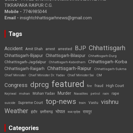
TIKRAPARA RAIPUR C.G.
Mobile -
7746985044
Email -
insightchhattisgarhnews@gmail.com
Tags
Chhattisgarh
BJP
Accident
Amit Shah
arrested
arrest
Chhattisgarh-Bijapur
Chhattisgarh-Bilaspur
Chhattisgarh-Durg
Chhattisgarh-Korba
Chhattisgarh-Jagdalpur
Chhattisgarh-Kabirdham
Chhattisgarh-Raipur
Chhattisgarh-Raigarh
Chhattisgarh-Sukma
CM
Chief Minister
Chief Minister Dr. Yadav
Chief Minister Sai
featured
dprcg
Congress
High Court
fire
fraud
Murder
rape
Mohan Yadav
Naxalites
rain
Kejriwal
mohan
petrol
top-news
vishnu
Supreme Court
Vastu
suicide
train
Weather
भोपाल
रायपुर
इंदौर
छत्तीसगढ़
मध्य प्रदेश
Categories