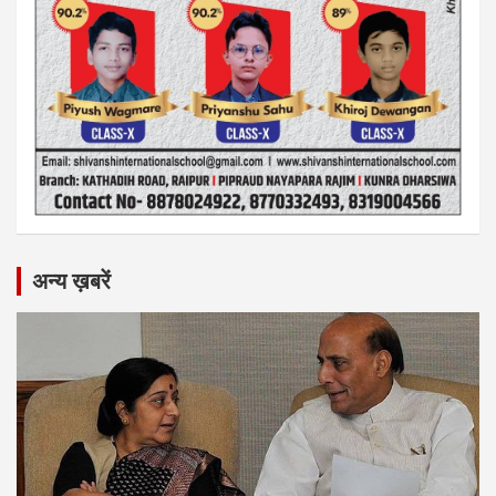
अन्य ख़बरें