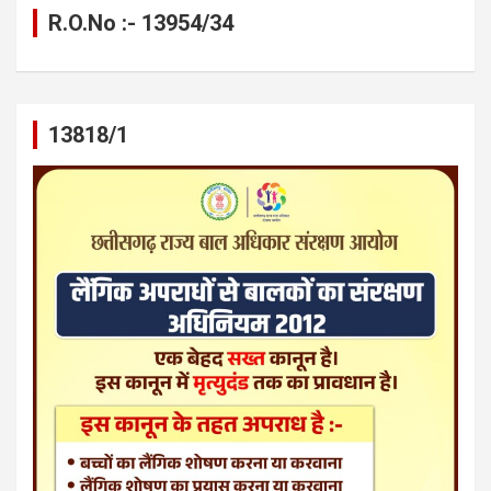
R.O.No :- 13954/34
13818/1