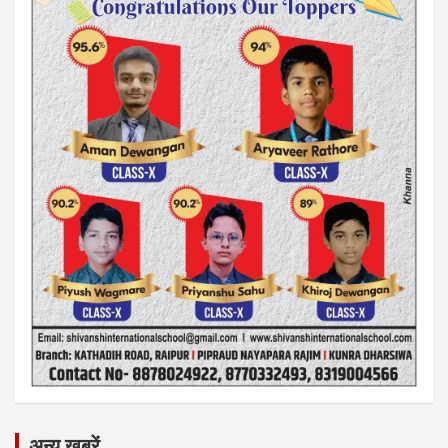
अन्य ख़बरें