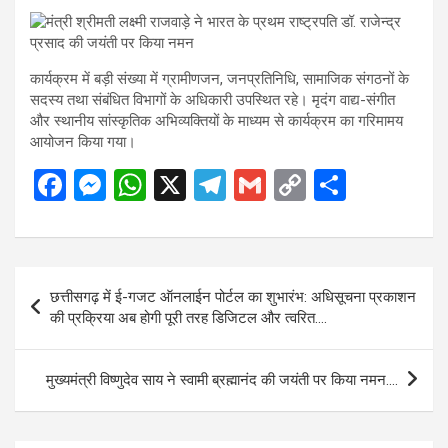
कार्यक्रम में बड़ी संख्या में ग्रामीणजन, जनप्रतिनिधि, सामाजिक संगठनों के
सदस्य तथा संबंधित विभागों के अधिकारी उपस्थित रहे। मृदंग वाद्य-संगीत
और स्थानीय सांस्कृतिक अभिव्यक्तियों के माध्यम से कार्यक्रम का गरिमामय
आयोजन किया गया।
F
M
W
X
T
G
C
S
a
es
h
el
m
o
h
ce
se
at
e
ail
py
ar
b
n
s
gr
Li
e
Post
छत्तीसगढ़ में ई-गजट ऑनलाईन पोर्टल का शुभारंभ: अधिसूचना प्रकाशन
o
g
A
a
n
navigation
की प्रक्रिया अब होगी पूरी तरह डिजिटल और त्वरित….
o
er
p
m
k
k
p
मुख्यमंत्री विष्णुदेव साय ने स्वामी ब्रह्मानंद की जयंती पर किया नमन….