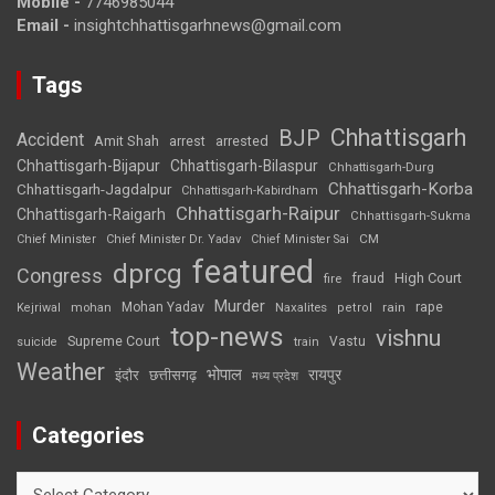
Mobile -
7746985044
Email -
insightchhattisgarhnews@gmail.com
Tags
Chhattisgarh
BJP
Accident
Amit Shah
arrested
arrest
Chhattisgarh-Bijapur
Chhattisgarh-Bilaspur
Chhattisgarh-Durg
Chhattisgarh-Korba
Chhattisgarh-Jagdalpur
Chhattisgarh-Kabirdham
Chhattisgarh-Raipur
Chhattisgarh-Raigarh
Chhattisgarh-Sukma
CM
Chief Minister
Chief Minister Dr. Yadav
Chief Minister Sai
featured
dprcg
Congress
High Court
fire
fraud
Murder
rape
Mohan Yadav
Naxalites
rain
Kejriwal
mohan
petrol
top-news
vishnu
Supreme Court
Vastu
suicide
train
Weather
भोपाल
रायपुर
इंदौर
छत्तीसगढ़
मध्य प्रदेश
Categories
Categories