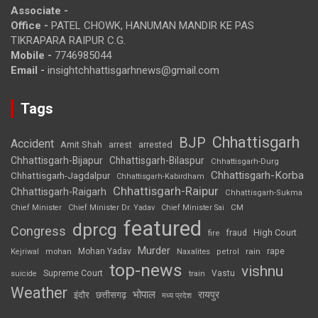
Associate -
Office -
PATEL CHOWK, HANUMAN MANDIR KE PAS
TIKRAPARA RAIPUR C.G.
Mobile -
7746985044
Email -
insightchhattisgarhnews@gmail.com
Tags
Chhattisgarh
BJP
Accident
Amit Shah
arrested
arrest
Chhattisgarh-Bijapur
Chhattisgarh-Bilaspur
Chhattisgarh-Durg
Chhattisgarh-Korba
Chhattisgarh-Jagdalpur
Chhattisgarh-Kabirdham
Chhattisgarh-Raipur
Chhattisgarh-Raigarh
Chhattisgarh-Sukma
CM
Chief Minister
Chief Minister Dr. Yadav
Chief Minister Sai
featured
dprcg
Congress
High Court
fire
fraud
Murder
rape
Mohan Yadav
Naxalites
rain
Kejriwal
mohan
petrol
top-news
vishnu
Supreme Court
Vastu
suicide
train
Weather
भोपाल
रायपुर
इंदौर
छत्तीसगढ़
मध्य प्रदेश