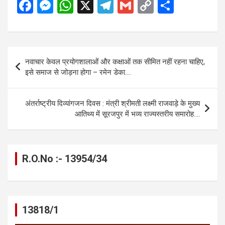
F
M
W
X
T
G
C
S
a
es
h
el
m
o
h
ce
se
at
e
ail
py
ar
b
n
s
gr
Li
e
Post
नवाचार केवल प्रयोगशालाओं और कक्षाओं तक सीमित नहीं रहना चाहिए,
o
g
A
a
n
navigation
इसे समाज से जोड़ना होगा – रमेन डेका….
o
er
p
m
k
k
p
अंतर्राष्ट्रीय दिव्यांगजन दिवस : मंत्री श्रीमती लक्ष्मी राजवाड़े के मुख्य
आतिथ्य में सूरजपुर में भव्य राज्यस्तरीय समारोह….
R.O.No :- 13954/34
13818/1