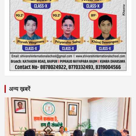
अन्य ख़बरें