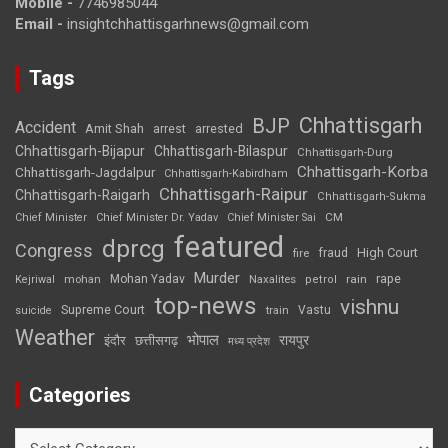
Mobile -
7746985044
Email -
insightchhattisgarhnews@gmail.com
Tags
Chhattisgarh
BJP
Accident
Amit Shah
arrested
arrest
Chhattisgarh-Bijapur
Chhattisgarh-Bilaspur
Chhattisgarh-Durg
Chhattisgarh-Korba
Chhattisgarh-Jagdalpur
Chhattisgarh-Kabirdham
Chhattisgarh-Raipur
Chhattisgarh-Raigarh
Chhattisgarh-Sukma
CM
Chief Minister
Chief Minister Dr. Yadav
Chief Minister Sai
featured
dprcg
Congress
High Court
fire
fraud
Murder
rape
Mohan Yadav
Naxalites
rain
Kejriwal
mohan
petrol
top-news
vishnu
Supreme Court
Vastu
suicide
train
Weather
भोपाल
रायपुर
इंदौर
छत्तीसगढ़
मध्य प्रदेश
Categories
Categories