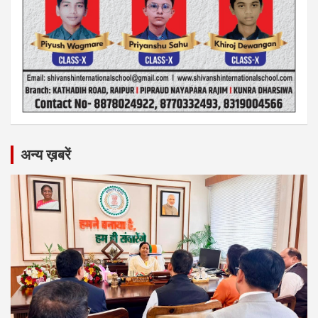
अन्य ख़बरें