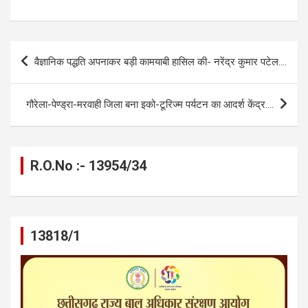
a
es
h
el
m
o
h
ce
se
at
e
ail
py
ar
b
n
s
gr
Li
e
Post
वैज्ञानिक पद्धति अपनाकर बड़ी कामयाबी हासिल की- नरेंद्र कुमार पटेल….
o
g
A
a
n
navigation
o
er
p
m
k
गौरेला-पेण्ड्रा-मरवाही जिला बना इको-टूरिज्म पर्यटन का आदर्श केंद्र….
k
p
R.O.No :- 13954/34
13818/1