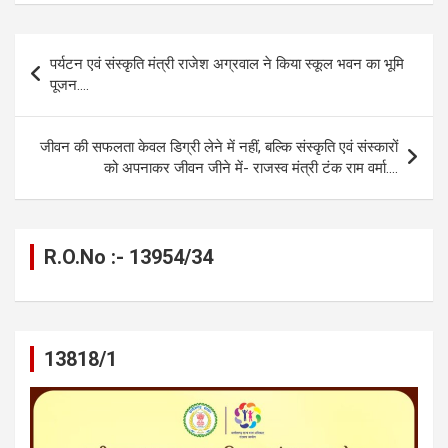
ce
se
at
e
ail
py
ar
b
n
s
gr
Li
e
Post
पर्यटन एवं संस्कृति मंत्री राजेश अग्रवाल ने किया स्कूल भवन का भूमि
o
g
A
a
n
navigation
पूजन….
o
er
p
m
k
k
p
जीवन की सफलता केवल डिग्री लेने में नहीं, बल्कि संस्कृति एवं संस्कारों
को अपनाकर जीवन जीने में- राजस्व मंत्री टंक राम वर्मा….
R.O.No :- 13954/34
13818/1