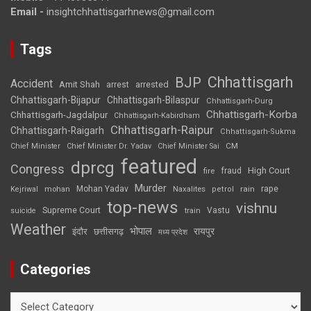
Email -
insightchhattisgarhnews@gmail.com
Tags
Chhattisgarh
BJP
Accident
Amit Shah
arrested
arrest
Chhattisgarh-Bijapur
Chhattisgarh-Bilaspur
Chhattisgarh-Durg
Chhattisgarh-Korba
Chhattisgarh-Jagdalpur
Chhattisgarh-Kabirdham
Chhattisgarh-Raipur
Chhattisgarh-Raigarh
Chhattisgarh-Sukma
CM
Chief Minister
Chief Minister Dr. Yadav
Chief Minister Sai
featured
dprcg
Congress
High Court
fire
fraud
Murder
rape
Mohan Yadav
Naxalites
rain
Kejriwal
mohan
petrol
top-news
vishnu
Supreme Court
Vastu
suicide
train
Weather
भोपाल
रायपुर
इंदौर
छत्तीसगढ़
मध्य प्रदेश
Categories
Categories