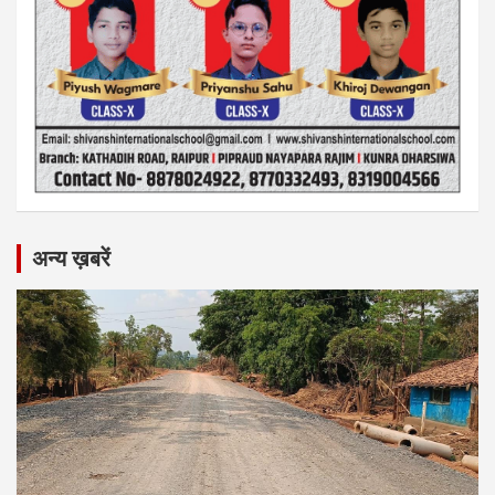
अन्य ख़बरें