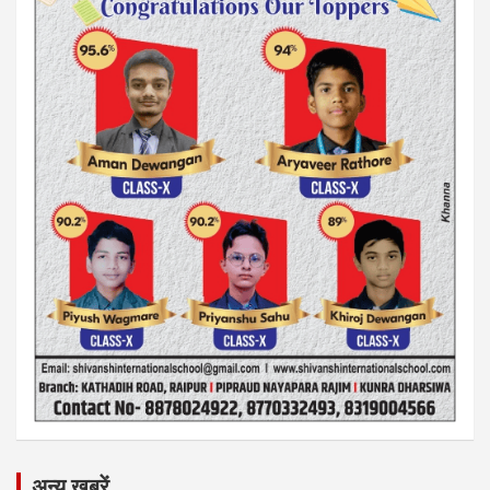
अन्य ख़बरें