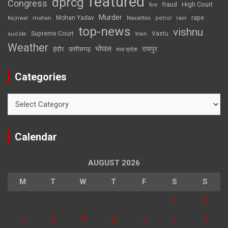
featured
dprcg
Congress
High Court
fire
fraud
Murder
rape
Mohan Yadav
Naxalites
rain
Kejriwal
mohan
petrol
top-news
vishnu
Supreme Court
Vastu
suicide
train
Weather
भोपाल
रायपुर
इंदौर
छत्तीसगढ़
मध्य प्रदेश
Categories
Categories
Calendar
AUGUST 2026
M
T
W
T
F
S
S
1
2
3
4
5
6
7
8
9