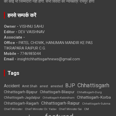
की कोई भी जिम्मेदारी नहीं होगी. सभी विवादों का न्यायक्षेत्र रायपुर होगा
हमसे सम्पर्क करें
Owner -
VISHNU SAHU
Editor -
DEV VAISHNAV
Associate -
Office -
PATEL CHOWK, HANUMAN MANDIR KE PAS
TIKRAPARA RAIPUR C.G.
Mobile -
7746985044
Email -
insightchhattisgarhnews@gmail.com
Tags
Chhattisgarh
BJP
Accident
Amit Shah
arrested
arrest
Chhattisgarh-Bijapur
Chhattisgarh-Bilaspur
Chhattisgarh-Durg
Chhattisgarh-Korba
Chhattisgarh-Jagdalpur
Chhattisgarh-Kabirdham
Chhattisgarh-Raipur
Chhattisgarh-Raigarh
Chhattisgarh-Sukma
CM
Chief Minister
Chief Minister Dr. Yadav
Chief Minister Sai