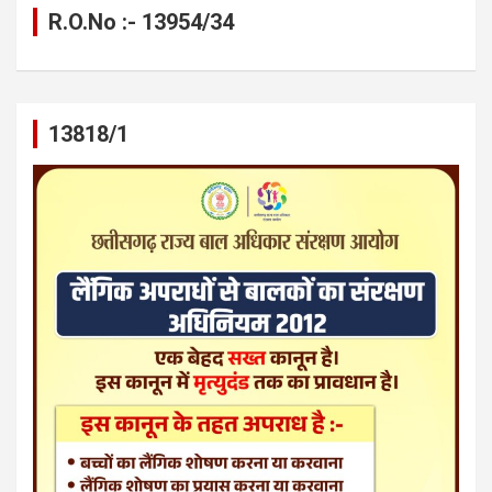
R.O.No :- 13954/34
13818/1