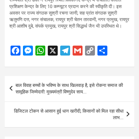
प्रशिक्षण केन्द्र के लिए 10 कम्प्यूटर प्रदान करने की स्वीकृति दी। इस
अवसर पर राज्य संगठक सुश्री रचना जानी, सह प्रांत संगठक सुश्री
ऋतुमणि दत्त, नगर संचालक, रायपुर श्री चेतन तारवानी, नगर प्रमुख, रायपुर
श्री आशीष दुबे, संपर्क प्रमुख, रायपुर श्री सिद्धार्थ जैन भी उपस्थित थे।
F
M
W
X
T
G
C
S
a
es
h
el
m
o
h
ce
se
at
e
ail
py
ar
b
n
s
gr
Li
e
Post
बाल विवाह बच्चों के भविष्य के साथ खिलवाड़ है, इसे रोकना समाज की
o
g
A
a
n
navigation
सामूहिक जिम्मेदारी: मुख्यमंत्री विष्णुदेव साय….
o
er
p
m
k
k
p
डिजिटल टोकन से आसान हुई धान खरीदी, किसानों को मिल रहा सीधा
लाभ….