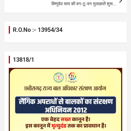
विष्णुदेव साय की वन-टू-वन मुलाक़ातें शुरू….
R.O.No :- 13954/34
13818/1