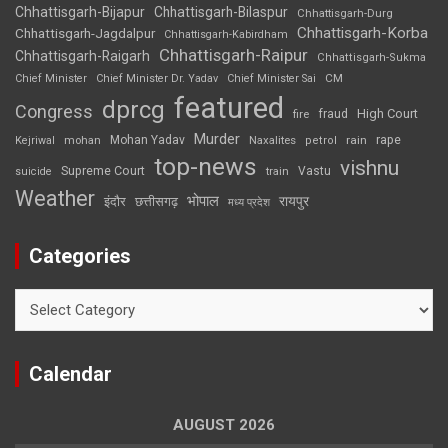
Chhattisgarh-Bijapur
Chhattisgarh-Bilaspur
Chhattisgarh-Durg
Chhattisgarh-Korba
Chhattisgarh-Jagdalpur
Chhattisgarh-Kabirdham
Chhattisgarh-Raipur
Chhattisgarh-Raigarh
Chhattisgarh-Sukma
CM
Chief Minister
Chief Minister Dr. Yadav
Chief Minister Sai
featured
dprcg
Congress
High Court
fire
fraud
Murder
rape
Mohan Yadav
Naxalites
rain
Kejriwal
mohan
petrol
top-news
vishnu
Supreme Court
Vastu
suicide
train
Weather
भोपाल
रायपुर
इंदौर
छत्तीसगढ़
मध्य प्रदेश
Categories
Categories
Calendar
AUGUST 2026