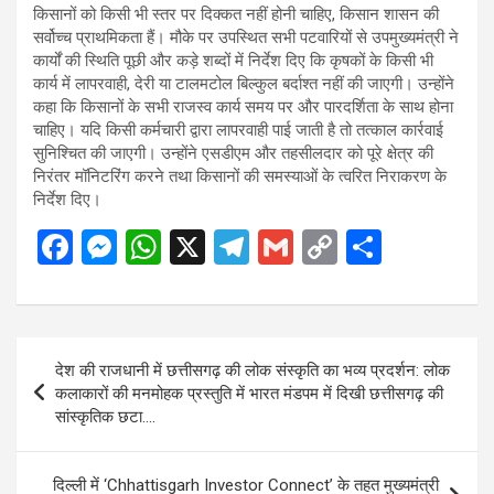
किसानों को किसी भी स्तर पर दिक्कत नहीं होनी चाहिए, किसान शासन की
सर्वोच्च प्राथमिकता हैं। मौके पर उपस्थित सभी पटवारियों से उपमुख्यमंत्री ने
कार्यों की स्थिति पूछी और कड़े शब्दों में निर्देश दिए कि कृषकों के किसी भी
कार्य में लापरवाही, देरी या टालमटोल बिल्कुल बर्दाश्त नहीं की जाएगी। उन्होंने
कहा कि किसानों के सभी राजस्व कार्य समय पर और पारदर्शिता के साथ होना
चाहिए। यदि किसी कर्मचारी द्वारा लापरवाही पाई जाती है तो तत्काल कार्रवाई
सुनिश्चित की जाएगी। उन्होंने एसडीएम और तहसीलदार को पूरे क्षेत्र की
निरंतर मॉनिटरिंग करने तथा किसानों की समस्याओं के त्वरित निराकरण के
निर्देश दिए।
F
M
W
X
T
G
C
S
a
es
h
el
m
o
h
ce
se
at
e
ail
py
ar
b
n
s
gr
Li
e
Post
देश की राजधानी में छत्तीसगढ़ की लोक संस्कृति का भव्य प्रदर्शन: लोक
o
g
A
a
n
navigation
कलाकारों की मनमोहक प्रस्तुति में भारत मंडपम में दिखी छत्तीसगढ़ की
o
er
p
m
k
सांस्कृतिक छटा….
k
p
दिल्ली में ‘Chhattisgarh Investor Connect’ के तहत मुख्यमंत्री