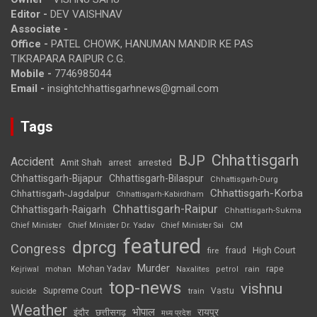
Editor -
DEV VAISHNAV
Associate -
Office -
PATEL CHOWK, HANUMAN MANDIR KE PAS
TIKRAPARA RAIPUR C.G.
Mobile -
7746985044
Email -
insightchhattisgarhnews@gmail.com
Tags
Chhattisgarh
BJP
Accident
Amit Shah
arrested
arrest
Chhattisgarh-Bijapur
Chhattisgarh-Bilaspur
Chhattisgarh-Durg
Chhattisgarh-Korba
Chhattisgarh-Jagdalpur
Chhattisgarh-Kabirdham
Chhattisgarh-Raipur
Chhattisgarh-Raigarh
Chhattisgarh-Sukma
CM
Chief Minister
Chief Minister Dr. Yadav
Chief Minister Sai
featured
dprcg
Congress
High Court
fire
fraud
Murder
rape
Mohan Yadav
Naxalites
rain
Kejriwal
mohan
petrol
top-news
vishnu
Supreme Court
Vastu
suicide
train
Weather
भोपाल
रायपुर
इंदौर
छत्तीसगढ़
मध्य प्रदेश