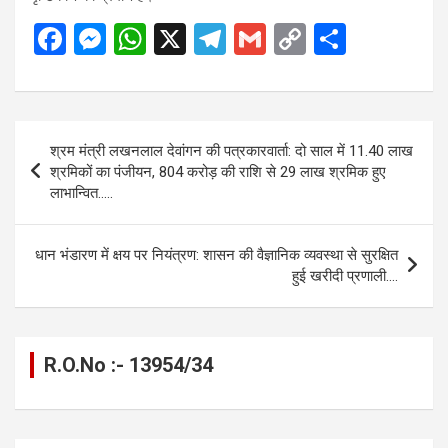
F
M
W
X
T
G
C
S
a
es
h
el
m
o
h
ce
se
at
e
ail
py
ar
b
n
s
gr
Li
e
Post
श्रम मंत्री लखनलाल देवांगन की पत्रकारवार्ता: दो साल में 11.40 लाख
o
g
A
a
n
navigation
श्रमिकों का पंजीयन, 804 करोड़ की राशि से 29 लाख श्रमिक हुए
o
er
p
m
k
लाभान्वित…..
k
p
धान भंडारण में क्षय पर नियंत्रण: शासन की वैज्ञानिक व्यवस्था से सुरक्षित
हुई खरीदी प्रणाली….
R.O.No :- 13954/34