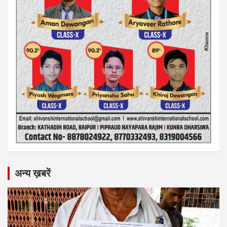
अन्य ख़बरें