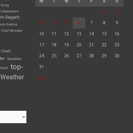
M
T
W
T
F
S
S
h-Durg
1
2
rh-Kabirdham
rh-Raigarh
3
4
5
6
7
8
9
garh-Sukma
Chief Minister
10
11
12
13
14
15
16
17
18
19
20
21
22
23
 Court
24
25
26
27
28
29
30
der
Naxalites
top-
31
Court
Weather
« Jul