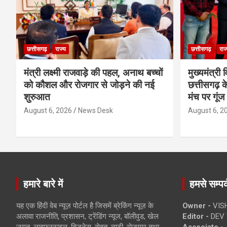
छत्तीसगढ़
राज्य
छत्तीसगढ़
राज
मंत्री लक्ष्मी राजवाड़े की पहल, अनाथ बच्चों
मुख्यमंत्री व
को कौशल और रोजगार से जोड़ने की नई
छत्तीसगढ़ के
शुरुआत
मंच पर गूंज
August 6, 2026
News Desk
August 6, 2
हमारे बारे में
हमसे सम्पर्
यह एक हिंदी वेब न्यूज़ पोर्टल है जिसमें ब्रेकिंग न्यूज़ के
Owner -
VIS
अलावा राजनीति, प्रशासन, ट्रेंडिंग न्यूज, बॉलीवुड, खेल
Editor -
DEV 