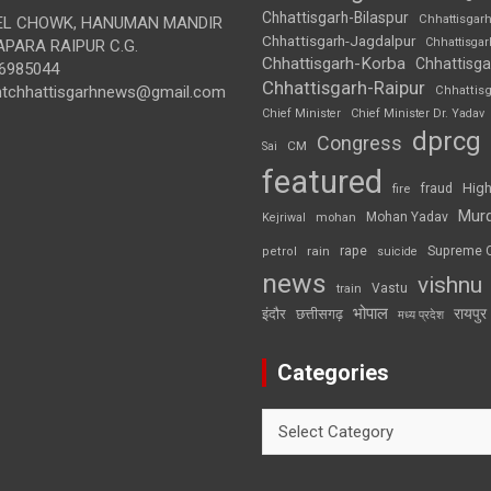
Chhattisgarh-Bilaspur
Chhattisgar
L CHOWK, HANUMAN MANDIR
Chhattisgarh-Jagdalpur
Chhattisga
APARA RAIPUR C.G.
Chhattisgarh-Korba
Chhattisga
6985044
Chhattisgarh-Raipur
ghtchhattisgarhnews@gmail.com
Chhattis
Chief Minister
Chief Minister Dr. Yadav
dprcg
Congress
CM
Sai
featured
High
fire
fraud
Mur
Mohan Yadav
Kejriwal
mohan
rape
Supreme 
rain
petrol
suicide
news
vishnu
Vastu
train
भोपाल
रायपुर
इंदौर
छत्तीसगढ़
मध्य प्रदेश
Categories
Categories