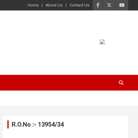
Home
About Us
Contact Us
R.O.No :- 13954/34