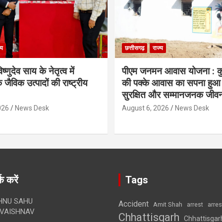
्य
छत्तीसगढ़
राज्य
िष्णुदेव साय के नेतृत्व में
पीएम जनमन आवास योजना : कु
 जैविक उत्पादों की राष्ट्रीय
की पक्के आवास का सपना हुआ प
सुरक्षित और सम्मानजनक जीव
026
News Desk
August 6, 2026
News Desk
क करें
Tags
HNU SAHU
Accident
Amit Shah
arre
arrest
VAISHNAV
Chhattisgarh
Chhattisgar