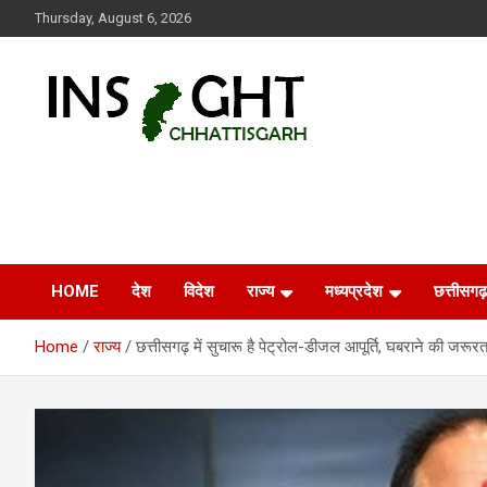
Skip
Thursday, August 6, 2026
to
content
Insight Chhattisgarh
Chhattisgarh Latest News
HOME
देश
विदेश
राज्य
मध्यप्रदेश
छत्तीसगढ़
Home
राज्य
छत्तीसगढ़ में सुचारू है पेट्रोल-डीजल आपूर्ति, घबराने की जरूरत न