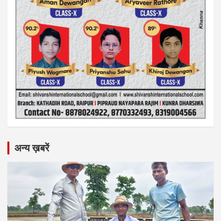
अन्य ख़बरें