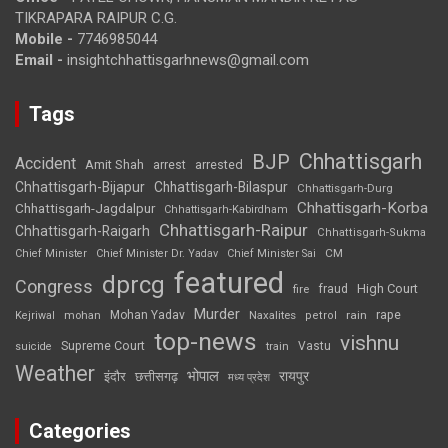
TIKRAPARA RAIPUR C.G.
Mobile -
7746985044
Email -
insightchhattisgarhnews@gmail.com
Tags
Chhattisgarh
BJP
Accident
Amit Shah
arrested
arrest
Chhattisgarh-Bijapur
Chhattisgarh-Bilaspur
Chhattisgarh-Durg
Chhattisgarh-Korba
Chhattisgarh-Jagdalpur
Chhattisgarh-Kabirdham
Chhattisgarh-Raipur
Chhattisgarh-Raigarh
Chhattisgarh-Sukma
CM
Chief Minister
Chief Minister Dr. Yadav
Chief Minister Sai
featured
dprcg
Congress
High Court
fire
fraud
Murder
rape
Mohan Yadav
Naxalites
rain
Kejriwal
mohan
petrol
top-news
vishnu
Supreme Court
Vastu
suicide
train
Weather
भोपाल
रायपुर
इंदौर
छत्तीसगढ़
मध्य प्रदेश
Categories