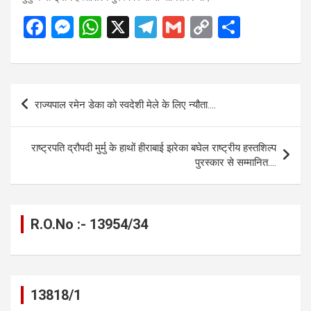
F
M
W
X
T
G
C
S
a
es
h
el
m
o
h
ce
se
at
e
ail
py
ar
b
n
s
gr
Li
e
Post
राज्यपाल रमेन डेका को स्वदेशी मेले के लिए न्यौता….
o
g
A
a
n
navigation
o
er
p
m
k
राष्ट्रपति द्रौपदी मुर्मु के हाथों हीराबाई झरेका बघेल राष्ट्रीय हस्तशिल्प
k
p
पुरस्कार से सम्मानित….
R.O.No :- 13954/34
13818/1