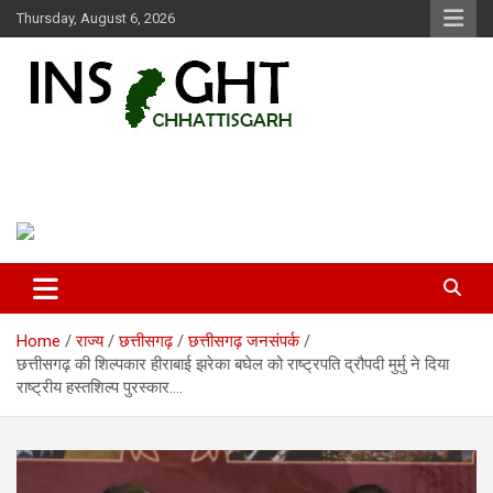
Skip
Thursday, August 6, 2026
to
content
Insight Chhattisgarh
Chhattisgarh Latest News
Home
राज्य
छत्तीसगढ़
छत्तीसगढ़ जनसंपर्क
छत्तीसगढ़ की शिल्पकार हीराबाई झरेका बघेल को राष्ट्रपति द्रौपदी मुर्मु ने दिया
राष्ट्रीय हस्तशिल्प पुरस्कार….