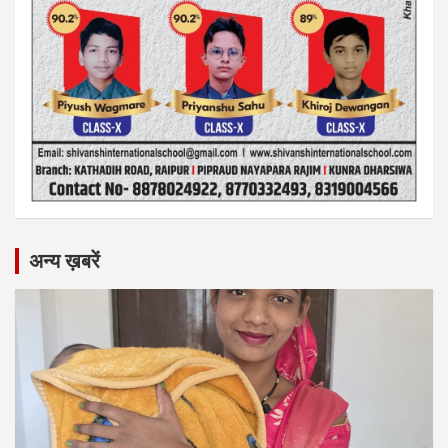
अन्य ख़बरें