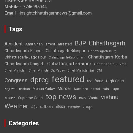
TIKRAPARA RAIPUR C.G.
Mobile -
7746985044
Email -
insightchhattisgarhnews@gmail.com
Tags
Chhattisgarh
BJP
Accident
Amit Shah
arrested
arrest
Chhattisgarh-Bijapur
Chhattisgarh-Bilaspur
Chhattisgarh-Durg
Chhattisgarh-Korba
Chhattisgarh-Jagdalpur
Chhattisgarh-Kabirdham
Chhattisgarh-Raipur
Chhattisgarh-Raigarh
Chhattisgarh-Sukma
CM
Chief Minister
Chief Minister Dr. Yadav
Chief Minister Sai
featured
dprcg
Congress
High Court
fire
fraud
Murder
rape
Mohan Yadav
Naxalites
rain
Kejriwal
mohan
petrol
top-news
vishnu
Supreme Court
Vastu
suicide
train
Weather
भोपाल
रायपुर
इंदौर
छत्तीसगढ़
मध्य प्रदेश
Categories