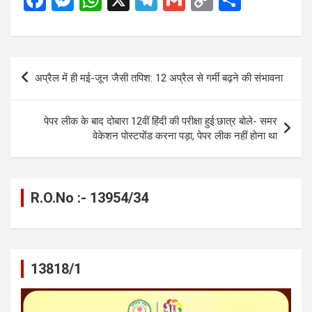
a
es
h
el
m
o
h
ce
se
at
e
ail
py
ar
b
n
s
gr
Li
e
Post
अप्रैल में ही मई-जून जैसी तपिश: 12 अप्रैल से गर्मी बढ़ने की संभावना
o
g
A
a
n
navigation
o
er
p
m
k
पेपर लीक के बाद दोबारा 12वीं हिंदी की परीक्षा हुई:छात्र बोले- समर
k
p
वेकेशन पोस्टपोंड करना पड़ा, पेपर लीक नहीं होना था
R.O.No :- 13954/34
13818/1