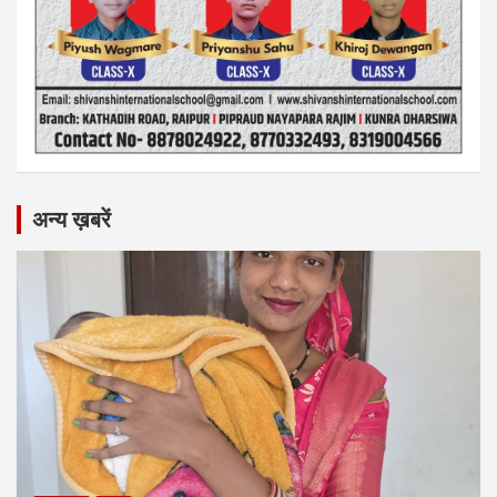
अन्य ख़बरें