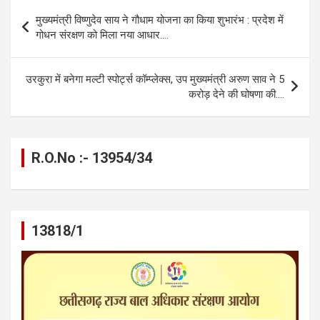
b
n
s
gr
Li
e
Post
मुख्यमंत्री विष्णुदेव साय ने गौधाम योजना का किया शुभारंभ : प्रदेश में
o
g
A
a
n
navigation
गोधन संरक्षण को मिला नया आधार….
o
er
p
m
k
k
p
उरकुरा में बनेगा मल्टी स्पोर्ट्स कॉम्प्लेक्स, उप मुख्यमंत्री अरुण साव ने 5
करोड़ देने की घोषणा की….
R.O.No :- 13954/34
13818/1