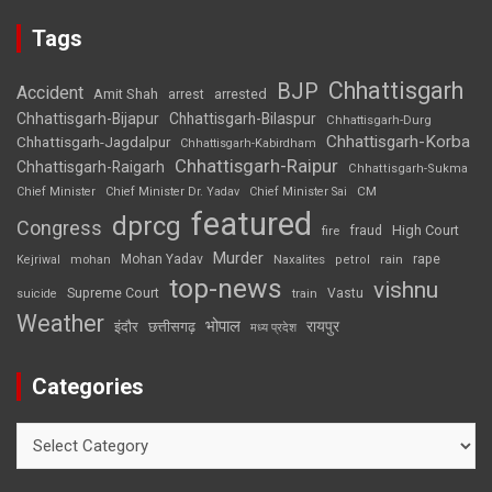
Tags
Chhattisgarh
BJP
Accident
Amit Shah
arrested
arrest
Chhattisgarh-Bijapur
Chhattisgarh-Bilaspur
Chhattisgarh-Durg
Chhattisgarh-Korba
Chhattisgarh-Jagdalpur
Chhattisgarh-Kabirdham
Chhattisgarh-Raipur
Chhattisgarh-Raigarh
Chhattisgarh-Sukma
CM
Chief Minister
Chief Minister Dr. Yadav
Chief Minister Sai
featured
dprcg
Congress
High Court
fire
fraud
Murder
rape
Mohan Yadav
Naxalites
rain
Kejriwal
mohan
petrol
top-news
vishnu
Supreme Court
Vastu
suicide
train
Weather
भोपाल
रायपुर
इंदौर
छत्तीसगढ़
मध्य प्रदेश
Categories
Categories