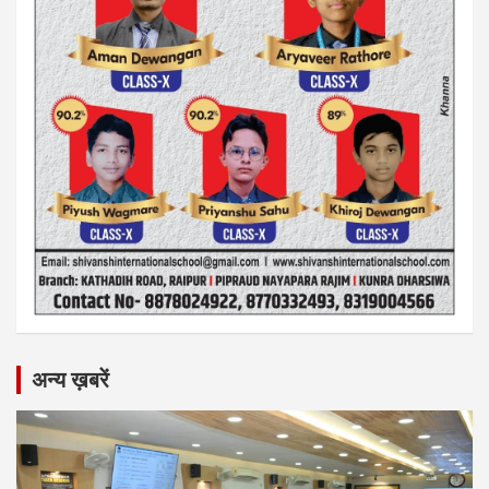
अन्य ख़बरें