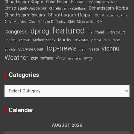
Chhattisgarh-Bijapur
Chhattisgarh-Bilaspur
Chhattisgarh-Durg
Chhattisgarh-Korba
Chhattisgarh-Jagdalpur
Chhattisgarh-Kabirdham
Chhattisgarh-Raipur
Chhattisgarh-Raigarh
Chhattisgarh-Sukma
CM
Chief Minister
Chief Minister Dr. Yadav
Chief Minister Sai
featured
dprcg
Congress
High Court
fire
fraud
Murder
rape
Mohan Yadav
Naxalites
rain
Kejriwal
mohan
petrol
top-news
vishnu
Supreme Court
Vastu
suicide
train
Weather
भोपाल
रायपुर
इंदौर
छत्तीसगढ़
मध्य प्रदेश
Categories
Categories
Calendar
AUGUST 2026