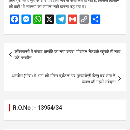
कार्य पूरी तरह सुचारू और पारदर्शी रूप से संचालित हो रहा है, जिससे किसानों
को कहीं भी समस्या का सामना नहीं करना पड़ रहा है।
F
M
W
X
T
G
C
S
a
es
h
el
m
o
h
ce
se
at
e
ail
py
ar
b
n
s
gr
Li
e
Post
कोंडापल्ली में संचार क्रांति का नया सवेरा: मोबाइल नेटवर्क पहुंचते ही नाच
o
g
A
a
n
navigation
उठे ग्रामीण….
o
er
p
m
k
k
p
अरपोरा (गोवा) में आग की भीषण दुर्घटना पर मुख्यमंत्री विष्णु देव साय ने
व्यक्त की गहरी संवेदना
R.O.No :- 13954/34