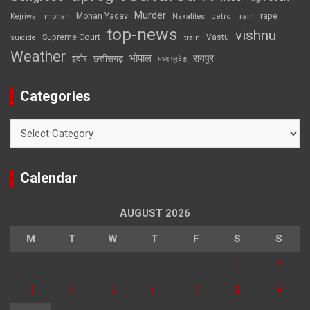
Murder
rape
Mohan Yadav
Naxalites
rain
Kejriwal
mohan
petrol
top-news
vishnu
Supreme Court
Vastu
suicide
train
Weather
भोपाल
रायपुर
इंदौर
छत्तीसगढ़
मध्य प्रदेश
Categories
Categories
Calendar
AUGUST 2026
M
T
W
T
F
S
S
1
2
3
4
5
6
7
8
9