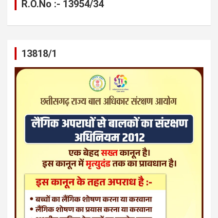
R.O.No :- 13954/34
13818/1