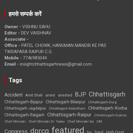
हमसे सम्पर्क करें
Owner -
VISHNU SAHU
Editor -
DEV VAISHNAV
Associate -
Office -
PATEL CHOWK, HANUMAN MANDIR KE PAS
TIKRAPARA RAIPUR C.G.
Mobile -
7746985044
Email -
insightchhattisgarhnews@gmail.com
Tags
Chhattisgarh
BJP
Accident
Amit Shah
arrested
arrest
Chhattisgarh-Bijapur
Chhattisgarh-Bilaspur
Chhattisgarh-Durg
Chhattisgarh-Korba
Chhattisgarh-Jagdalpur
Chhattisgarh-Kabirdham
Chhattisgarh-Raipur
Chhattisgarh-Raigarh
Chhattisgarh-Sukma
CM
Chief Minister
Chief Minister Dr. Yadav
Chief Minister Sai
featured
dprcg
Congress
High Court
fire
fraud