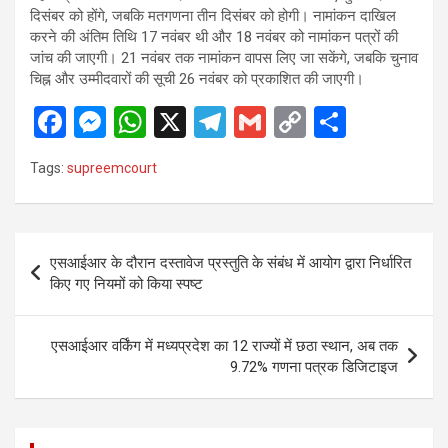
दिसंबर को होंगे, जबकि मतगणना तीन दिसंबर को होगी। नामांकन दाखिल
करने की अंतिम तिथि 17 नवंबर थी और 18 नवंबर को नामांकन पत्रों की
जांच की जाएगी। 21 नवंबर तक नामांकन वापस लिए जा सकेंगे, जबकि चुनाव
चिह्न और उम्मीदवारों की सूची 26 नवंबर को प्रकाशित की जाएगी।
F
M
W
X
T
G
C
S
a
es
h
el
m
o
h
Tags:
supreemcourt
ce
se
at
e
ail
py
ar
b
n
s
gr
Li
e
o
g
A
a
n
Post
एसआईआर के दौरान दस्तावेज प्रस्तुति के संबंध में आयोग द्वारा निर्धारित
o
er
p
m
k
navigation
किए गए नियमों को किया स्पष्ट
k
p
एसआईआर वर्किंग में मध्यप्रदेश का 12 राज्यों में छठा स्थान, अब तक
9.72% गणना पत्रक डिजिटाइज