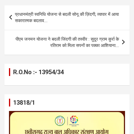
b
n
s
gr
Li
e
Post
प्रधानमंत्री स्वनिधि योजना से बदली सोनू की ज़िंदगी, व्यापार में आया
o
g
A
a
n
navigation
सकारात्मक बदलाव….
o
er
p
m
k
k
p
पीएम जनमन योजना ने बदली जिंदगी की तस्वीर : सुदूर ग्राम कुर्रा के
रतिराम को मिला सपनों का पक्का आशियाना….
R.O.No :- 13954/34
13818/1