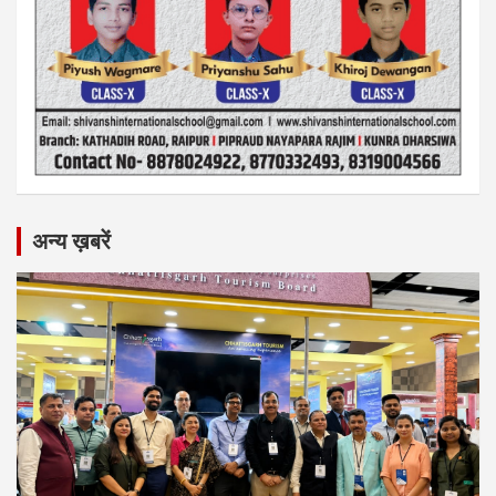
अन्य ख़बरें