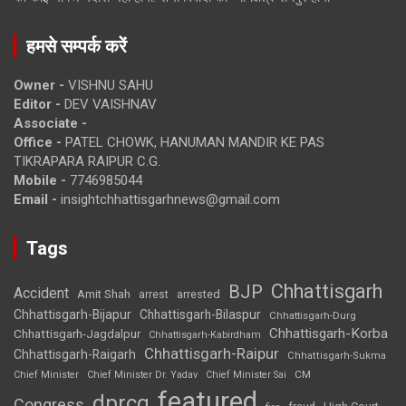
हमसे सम्पर्क करें
Owner -
VISHNU SAHU
Editor -
DEV VAISHNAV
Associate -
Office -
PATEL CHOWK, HANUMAN MANDIR KE PAS
TIKRAPARA RAIPUR C.G.
Mobile -
7746985044
Email -
insightchhattisgarhnews@gmail.com
Tags
Chhattisgarh
BJP
Accident
Amit Shah
arrested
arrest
Chhattisgarh-Bijapur
Chhattisgarh-Bilaspur
Chhattisgarh-Durg
Chhattisgarh-Korba
Chhattisgarh-Jagdalpur
Chhattisgarh-Kabirdham
Chhattisgarh-Raipur
Chhattisgarh-Raigarh
Chhattisgarh-Sukma
CM
Chief Minister
Chief Minister Dr. Yadav
Chief Minister Sai
featured
dprcg
Congress