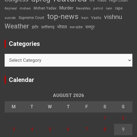
High Court
fire
fraud
Murder
rape
Mohan Yadav
Naxalites
rain
Kejriwal
mohan
petrol
top-news
vishnu
Supreme Court
Vastu
suicide
train
Weather
भोपाल
रायपुर
इंदौर
छत्तीसगढ़
मध्य प्रदेश
Categories
Categories
Calendar
AUGUST 2026
M
T
W
T
F
S
S
1
2
3
4
5
6
7
8
9