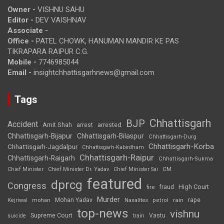
Owner -
VISHNU SAHU
Editor -
DEV VAISHNAV
Associate -
Office -
PATEL CHOWK, HANUMAN MANDIR KE PAS
TIKRAPARA RAIPUR C.G.
Mobile -
7746985044
Email -
insightchhattisgarhnews@gmail.com
Tags
Chhattisgarh
BJP
Accident
Amit Shah
arrested
arrest
Chhattisgarh-Bijapur
Chhattisgarh-Bilaspur
Chhattisgarh-Durg
Chhattisgarh-Korba
Chhattisgarh-Jagdalpur
Chhattisgarh-Kabirdham
Chhattisgarh-Raipur
Chhattisgarh-Raigarh
Chhattisgarh-Sukma
CM
Chief Minister
Chief Minister Dr. Yadav
Chief Minister Sai
featured
dprcg
Congress
High Court
fire
fraud
Murder
rape
Mohan Yadav
Naxalites
rain
Kejriwal
mohan
petrol
top-news
vishnu
Supreme Court
Vastu
suicide
train