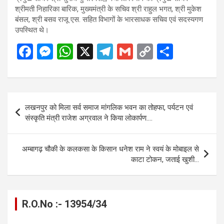
श्रीमती निहारिका बारिक, मुख्यमंत्री के सचिव श्री राहुल भगत, श्री मुकेश
बंसल, श्री बसव राजू एस. सहित विभागों के भारसाधक सचिव एवं सदस्यगण
उपस्थित थे।
F
M
W
X
T
G
C
S
a
es
h
el
m
o
h
ce
se
at
e
ail
py
ar
b
n
s
gr
Li
e
Post
लखनपुर को मिला सर्व समाज मांगलिक भवन का तोहफा, पर्यटन एवं
o
g
A
a
n
navigation
संस्कृति मंत्री राजेश अग्रवाल ने किया लोकार्पण….
o
er
p
m
k
k
p
अम्बागढ़ चौकी के कलकसा के किसान धनेश राम ने स्वयं के मोबाइल से
काटा टोकन, जताई खुशी…
R.O.No :- 13954/34