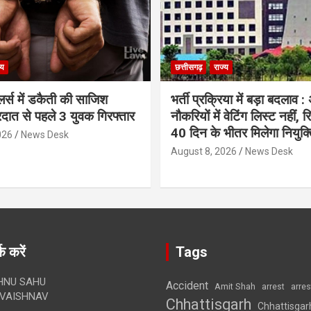
्य
छत्तीसगढ़
राज्य
लर्स में डकैती की साजिश
भर्ती प्रक्रिया में बड़ा बदलाव :
रदात से पहले 3 युवक गिरफ्तार
नौकरियों में वेटिंग लिस्ट नहीं, 
40 दिन के भीतर मिलेगा नियुक्त
026
News Desk
August 8, 2026
News Desk
क करें
Tags
HNU SAHU
Accident
Amit Shah
arre
arrest
VAISHNAV
Chhattisgarh
Chhattisgar