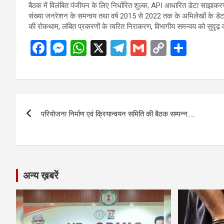
बैठक में विलंबित पंजीयन के लिए निर्धारित शुल्क, API आधारित डेटा साझाक
संख्या जनरेशन के समन्वय तथा वर्ष 2015 से 2022 तक के अभिलेखों के डेटा
की रोकथाम, लंबित प्रकरणों के त्वरित निराकरण, विभागीय समन्वय को सुदृढ़ कर
F
M
W
X
T
G
C
S
a
es
h
el
m
o
h
ce
se
at
e
ail
py
ar
b
n
s
gr
Li
e
Post
o
g
A
a
n
परियोजना निर्माण एवं क्रियान्वयन समिति की बैठक सम्पन्न…..
navigation
o
er
p
m
k
k
p
अन्य ख़बरें