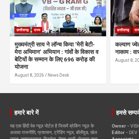
छत्तीसगढ़
राज्य
छत्तीसगढ़
राज
मुख्यमंत्री साय ने लॉन्च किया ‘मेरी बेटी-
कल्याण ज्वे
मेरा अभिमान’ अभियान : गांवों के विकास व
नाकाम : वा
बेटियों के सम्मान के लिए 696 करोड़ की
August 8, 2
योजना
August 8, 2026
News Desk
हमारे बारे में
हमसे सम्पर्
यह एक हिंदी वेब न्यूज़ पोर्टल है जिसमें ब्रेकिंग न्यूज़ के
Owner -
VIS
अलावा राजनीति, प्रशासन, ट्रेंडिंग न्यूज, बॉलीवुड, खेल
Editor -
DEV 