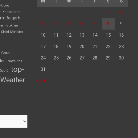
M
T
W
T
F
S
S
h-Durg
1
2
rh-Kabirdham
rh-Raigarh
3
4
5
6
7
8
9
garh-Sukma
Chief Minister
10
11
12
13
14
15
16
17
18
19
20
21
22
23
 Court
24
25
26
27
28
29
30
der
Naxalites
top-
31
Court
Weather
« Jul