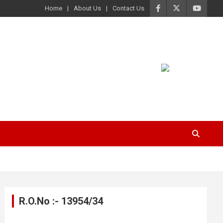
Home
About Us
Contact Us
R.O.No :- 13954/34