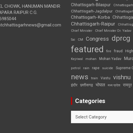
Chhattisgarh-Bilaspur
Chhattisgar
L CHOWK, HANUMAN MANDIR
Chhattisgarh-Jagdalpur
Chhattisga
APARA RAIPUR C.G.
Chhattisgarh-Korba
Chhattisga
6985044
Chhattisgarh-Raipur
ghtchhattisgarhnews@gmail.com
Chhattis
Chief Minister
Chief Minister Dr. Yadav
dprcg
Congress
CM
Sai
featured
High
fire
fraud
Mur
Mohan Yadav
Kejriwal
mohan
rape
Supreme 
rain
petrol
suicide
news
vishnu
Vastu
train
भोपाल
रायपुर
इंदौर
छत्तीसगढ़
मध्य प्रदेश
Categories
Categories