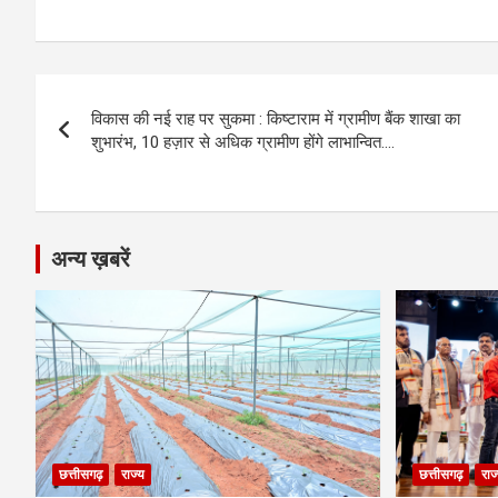
a
es
h
el
m
o
h
ce
se
at
e
ail
py
ar
b
n
s
gr
Li
e
Post
o
g
A
a
n
विकास की नई राह पर सुकमा : किष्टाराम में ग्रामीण बैंक शाखा का
navigation
o
er
p
m
k
शुभारंभ, 10 हज़ार से अधिक ग्रामीण होंगे लाभान्वित….
k
p
अन्य ख़बरें
छत्तीसगढ़
राज्य
छत्तीसगढ़
राज