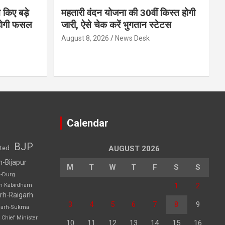
 किए बड़े
महतारी वंदन योजना की 30वीं किस्त होगी
होगी फसल
जारी, ऐसे चेक करें भुगतान स्टेटस
August 8, 2026
News Desk
Calendar
BJP
sted
AUGUST 2026
h-Bijapur
M
T
W
T
F
S
S
h-Durg
1
2
rh-Kabirdham
rh-Raigarh
3
4
5
6
7
8
9
garh-Sukma
Chief Minister
10
11
12
13
14
15
16