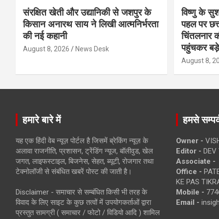
संरक्षित खेती और उद्यानिकी से जशपुर के
विष्णु के सु
किसान अनारथ साय ने लिखी आत्मनिर्भरता
पहल पर छत्त
की नई कहानी
चिंतलनार की 
पहुंचकर बड़
August 8, 2026
News Desk
August 8, 2
हमारे बारे में
हमसे सम्पर्
यह एक हिंदी वेब न्यूज़ पोर्टल है जिसमें ब्रेकिंग न्यूज़ के
Owner -
VIS
अलावा राजनीति, प्रशासन, ट्रेंडिंग न्यूज, बॉलीवुड, खेल
Editor -
DEV 
जगत, लाइफस्टाइल, बिजनेस, सेहत, ब्यूटी, रोजगार तथा
Associate -
टेक्नोलॉजी से संबंधित खबरें पोस्ट की जाती है।
Office -
PATE
KE PAS TIKR
Disclaimer - समाचार से सम्बंधित किसी भी तरह के
Mobile -
774
विवाद के लिए साइट के कुछ तत्वों में उपयोगकर्ताओं द्वारा
Email -
insi
प्रस्तुत सामग्री ( समाचार / फोटो / विडियो आदि ) शामिल