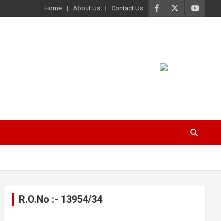
Home
About Us
Contact Us
R.O.No :- 13954/34