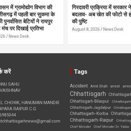
शासन में ग्रामोद्योग विभाग की
गिरदावरी प्रक्रिया में सरकार ने
ीसगढ़ में पहली बार सुकमा के
बदलाव- अब खेत की फोटो से 
पुनर्वासित बेटियों ने रायपुर
की पुष्टि
े मंच पर दिखाई प्रतिभा
August 8, 2026
News Desk
026
News Desk
क करें
Tags
HNU SAHU
Accident
Amit Shah
arre
arrest
VAISHNAV
Chhattisgarh
Chhattisgar
Chhattisgarh-Bilaspur
Chhattisgar
L CHOWK, HANUMAN MANDIR
Chhattisgarh-Jagdalpur
Chhattisga
APARA RAIPUR C.G.
Chhattisgarh-Korba
Chhattisga
6985044
Chhattisgarh-Raipur
ghtchhattisgarhnews@gmail.com
Chhattis
Chief Minister
Chief Minister Dr. Yadav