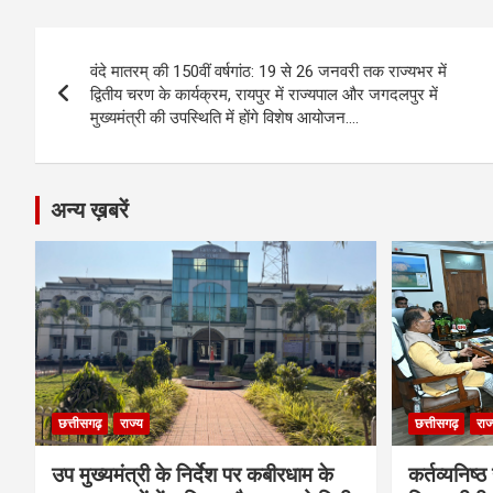
b
n
s
gr
Li
e
Post
o
g
A
a
n
वंदे मातरम् की 150वीं वर्षगांठ: 19 से 26 जनवरी तक राज्यभर में
navigation
o
er
p
m
k
द्वितीय चरण के कार्यक्रम, रायपुर में राज्यपाल और जगदलपुर में
मुख्यमंत्री की उपस्थिति में होंगे विशेष आयोजन….
k
p
अन्य ख़बरें
छत्तीसगढ़
राज्य
छत्तीसगढ़
राज
उप मुख्यमंत्री के निर्देश पर कबीरधाम के
कर्तव्यनिष्