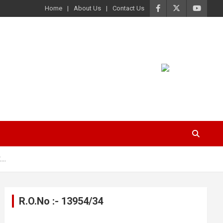
Home
About Us
Contact Us
व….
R.O.No :- 13954/34