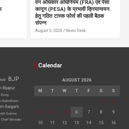
वन अधिकार अधिनियम (FRA) एवं पेसा
भ
कानून (PESA) के प्रभावी क्रियान्वयन
हेतु गठित टास्क फोर्स की पहली बैठक
संपन्न
August 5, 2026
News Desk
Calendar
BJP
sted
AUGUST 2026
h-Bijapur
M
T
W
T
F
S
S
h-Durg
1
2
rh-Kabirdham
rh-Raigarh
3
4
5
6
7
8
9
garh-Sukma
Chief Minister
10
11
12
13
14
15
16