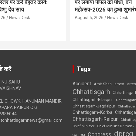
्तर पर करें बेहतर कार्य:
पर लगाया पीपल का पौधा, वन
विष्णु देव साय
महोत्सव-2026 का हुआ शुभारं
026
News Desk
August 5, 2026
News Desk
क करें
Tags
HNU SAHU
Accident
Amit Shah
arre
arrest
VAISHNAV
Chhattisgarh
Chhattisgar
Chhattisgarh-Bilaspur
Chhattisgar
L CHOWK, HANUMAN MANDIR
Chhattisgarh-Jagdalpur
Chhattisga
APARA RAIPUR C.G.
Chhattisgarh-Korba
Chhattisga
6985044
Chhattisgarh-Raipur
ghtchhattisgarhnews@gmail.com
Chhattis
Chief Minister
Chief Minister Dr. Yadav
dprcg
Congress
CM
Sai