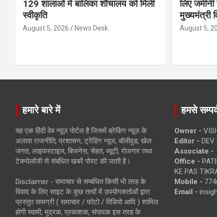
129 शालाओं में बालिका शौचालय को मिली
लिए जमीनी स
स्वीकृति
मुख्यमंत्री 
August 5, 2026
News Desk
August 5, 2
हमारे बारे में
हमसे सम्पर्
यह एक हिंदी वेब न्यूज़ पोर्टल है जिसमें ब्रेकिंग न्यूज़ के
Owner -
VIS
अलावा राजनीति, प्रशासन, ट्रेंडिंग न्यूज, बॉलीवुड, खेल
Editor -
DEV 
जगत, लाइफस्टाइल, बिजनेस, सेहत, ब्यूटी, रोजगार तथा
Associate -
टेक्नोलॉजी से संबंधित खबरें पोस्ट की जाती है।
Office -
PATE
KE PAS TIKR
Disclaimer - समाचार से सम्बंधित किसी भी तरह के
Mobile -
774
विवाद के लिए साइट के कुछ तत्वों में उपयोगकर्ताओं द्वारा
Email -
insi
प्रस्तुत सामग्री ( समाचार / फोटो / विडियो आदि ) शामिल
होगी स्वामी, मुद्रक, प्रकाशक, संपादक इस तरह के