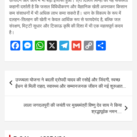
उत्पादन और आय में भी बड़ा इजाफा हुआ। श्री दिलीप सिन्हा की यह सफलता
कहानी दर्शाती है कि फसल विविधीकरण और वैज्ञानिक खेती अपनाकर किसान
कम संसाधनों में भी अधिक लाभ कमा सकते हैं। धान के विकल्प के रूप में
दलहन-तिलहन की खेती न केवल आर्थिक रूप से फायदेमंद है, बल्कि जल
संरक्षण, मिट्टी सुधार और टिकाऊ कृषि की दिशा में भी एक महत्वपूर्ण कदम
है।
F
M
W
X
T
G
C
S
a
es
h
el
m
o
h
ce
se
at
e
ail
py
ar
b
n
s
gr
Li
e
Post
उज्ज्वला योजना ने बदली द्रोपदी यादव की रसोई और जिंदगी, स्वच्छ
o
g
A
a
n
navigation
ईंधन से मिली राहत, स्वास्थ्य और सम्मानजनक जीवन की नई शुरुआत….
o
er
p
m
k
k
p
लाला जगदलपुरी की जयंती पर मुख्यमंत्री विष्णु देव साय ने किया
श्रद्धापूर्वक नमन…..