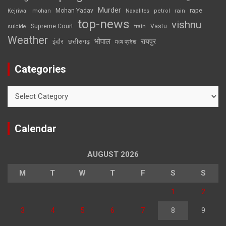
Murder
rape
Mohan Yadav
Naxalites
rain
Kejriwal
mohan
petrol
top-news
vishnu
Supreme Court
Vastu
suicide
train
Weather
भोपाल
रायपुर
इंदौर
छत्तीसगढ़
मध्य प्रदेश
Categories
Categories
Calendar
AUGUST 2026
M
T
W
T
F
S
S
1
2
3
4
5
6
7
8
9