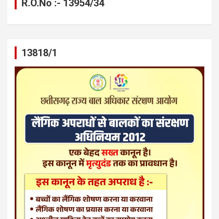
R.O.No :- 13954/34
13818/1