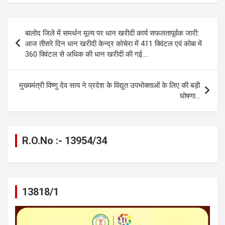
ce
se
at
e
ail
py
ar
b
n
s
gr
Li
e
Post
बालोद जिले में समर्थन मूल्य पर धान खरीदी कार्य सफलतापूर्वक जारी:
o
g
A
a
n
navigation
आज तीसरे दिन धान खरीदी केन्द्र कोचेरा में 411 क्विंटल एवं कोबा में
o
er
p
m
k
360 क्विंटल से अधिक की धान खरीदी की गई….
k
p
मुख्यमंत्री विष्णु देव साय ने प्रदेश के विद्युत उपभोक्ताओं के लिए की बड़ी
घोषणा…
R.O.No :- 13954/34
13818/1