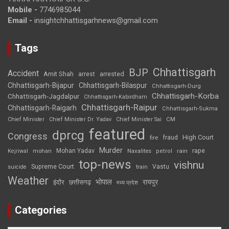
Mobile -
7746985044
Email -
insightchhattisgarhnews@gmail.com
Tags
Chhattisgarh
BJP
Accident
Amit Shah
arrested
arrest
Chhattisgarh-Bijapur
Chhattisgarh-Bilaspur
Chhattisgarh-Durg
Chhattisgarh-Korba
Chhattisgarh-Jagdalpur
Chhattisgarh-Kabirdham
Chhattisgarh-Raipur
Chhattisgarh-Raigarh
Chhattisgarh-Sukma
CM
Chief Minister
Chief Minister Dr. Yadav
Chief Minister Sai
featured
dprcg
Congress
High Court
fire
fraud
Murder
rape
Mohan Yadav
Naxalites
rain
Kejriwal
mohan
petrol
top-news
vishnu
Supreme Court
Vastu
suicide
train
Weather
भोपाल
रायपुर
इंदौर
छत्तीसगढ़
मध्य प्रदेश
Categories