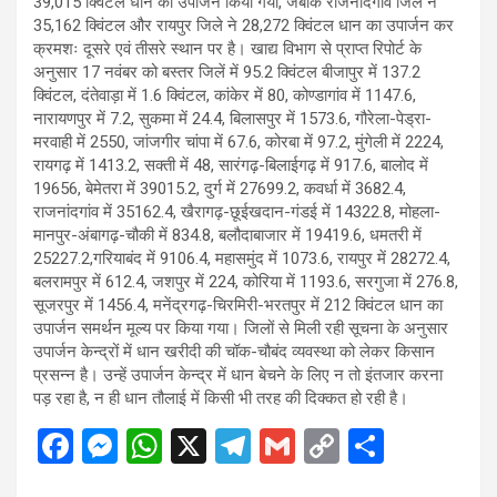
39,015 क्विंटल धान का उपार्जन किया गया, जबकि राजनांदगांव जिले ने
35,162 क्विंटल और रायपुर जिले ने 28,272 क्विंटल धान का उपार्जन कर
क्रमशः दूसरे एवं तीसरे स्थान पर है। खाद्य विभाग से प्राप्त रिपोर्ट के
अनुसार 17 नवंबर को बस्तर जिलें में 95.2 क्विंटल बीजापुर में 137.2
क्विंटल, दंतेवाड़ा में 1.6 क्विंटल, कांकेर में 80, कोण्डागांव में 1147.6,
नारायणपुर में 7.2, सुकमा में 24.4, बिलासपुर में 1573.6, गौरेला-पेड्रा-
मरवाही में 2550, जांजगीर चांपा में 67.6, कोरबा में 97.2, मुंगेली में 2224,
रायगढ़ में 1413.2, सक्ती में 48, सारंगढ़-बिलाईगढ़ में 917.6, बालोद में
19656, बेमेतरा में 39015.2, दुर्ग में 27699.2, कवर्धा में 3682.4,
राजनांदगांव में 35162.4, खैरागढ़-छूईखदान-गंडई में 14322.8, मोहला-
मानपुर-अंबागढ़-चौकी में 834.8, बलौदाबाजार में 19419.6, धमतरी में
25227.2,गरियाबंद में 9106.4, महासमुंद में 1073.6, रायपुर में 28272.4,
बलरामपुर में 612.4, जशपुर में 224, कोरिया में 1193.6, सरगुजा में 276.8,
सूजरपुर में 1456.4, मनेंद्रगढ़-चिरमिरी-भरतपुर में 212 क्विंटल धान का
उपार्जन समर्थन मूल्य पर किया गया। जिलों से मिली रही सूचना के अनुसार
उपार्जन केन्द्रों में धान खरीदी की चॉक-चौबंद व्यवस्था को लेकर किसान
प्रसन्न है। उन्हें उपार्जन केन्द्र में धान बेचने के लिए न तो इंतजार करना
पड़ रहा है, न ही धान तौलाई में किसी भी तरह की दिक्कत हो रही है।
F
M
W
X
T
G
C
S
a
es
h
el
m
o
h